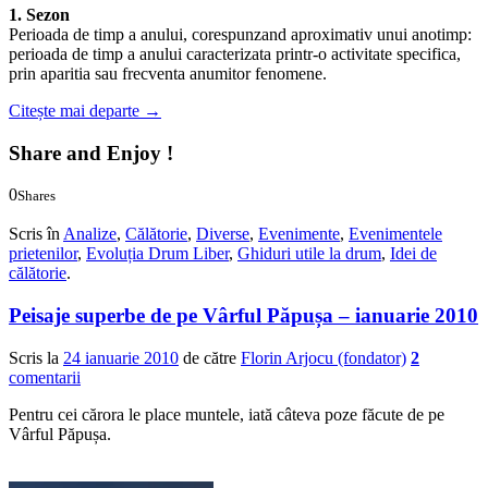
1. Sezon
Perioada de timp a anului, corespunzand aproximativ unui anotimp:
perioada de timp a anului caracterizata printr-o activitate specifica,
prin aparitia sau frecventa anumitor fenomene.
Citește mai departe
→
Share and Enjoy !
0
Shares
0
0
Scris în
Analize
,
Călătorie
,
Diverse
,
Evenimente
,
Evenimentele
prietenilor
,
Evoluția Drum Liber
,
Ghiduri utile la drum
,
Idei de
călătorie
.
Peisaje superbe de pe Vârful Păpușa – ianuarie 2010
Scris la
24 ianuarie 2010
de către
Florin Arjocu (fondator)
2
comentarii
Pentru cei cărora le place muntele, iată câteva poze făcute de pe
Vârful Păpușa.