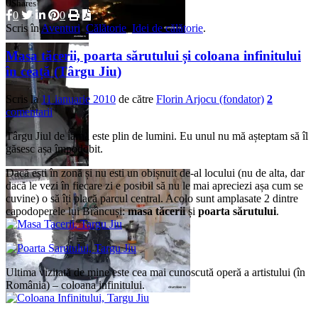
0
Shares
0
0
Scris în
Aventuri
,
Călătorie
,
Idei de călătorie
.
Masa tăcerii, poarta sărutului și coloana infinitului
în ceață (Târgu Jiu)
Scris la
11 ianuarie 2010
de către
Florin Arjocu (fondator)
2
comentarii
Târgu Jiul de iarnă este plin de lumini. Eu unul nu mă așteptam să îl
găsesc așa împodobit.
Dacă ești în zonă și nu esti un obișnuit de-al locului (nu de alta, dar
dacă le vezi în fiecare zi e posibil să nu le mai apreciezi așa cum se
cuvine) o să îți placă parcul central. Acolo sunt amplasate 2 dintre
capodoperele lui Brâncuși:
masa tăcerii
și
poarta sărutului
.
Ultima vizitată de mine este cea mai cunoscută operă a artistului (în
România) – coloana infinitului.