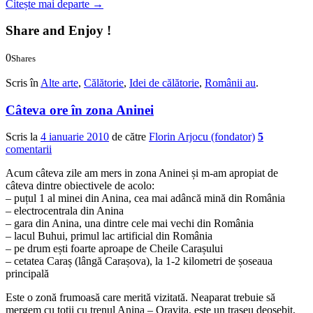
Citește mai departe
→
Share and Enjoy !
0
Shares
0
0
Scris în
Alte arte
,
Călătorie
,
Idei de călătorie
,
Românii au
.
Câteva ore în zona Aninei
Scris la
4 ianuarie 2010
de către
Florin Arjocu (fondator)
5
comentarii
Acum câteva zile am mers in zona Aninei și m-am apropiat de
câteva dintre obiectivele de acolo:
– puțul 1 al minei din Anina, cea mai adâncă mină din România
– electrocentrala din Anina
– gara din Anina, una dintre cele mai vechi din România
– lacul Buhui, primul lac artificial din România
– pe drum ești foarte aproape de Cheile Carașului
– cetatea Caraș (lângă Carașova), la 1-2 kilometri de șoseaua
principală
Este o zonă frumoasă care merită vizitată. Neaparat trebuie să
mergem cu toții cu trenul Anina – Oravița, este un traseu deosebit,