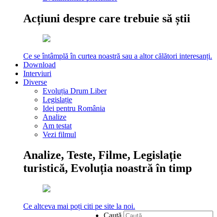
Acțiuni despre care trebuie să știi
Ce se întâmplă în curtea noastră sau a altor călători interesanți.
Download
Interviuri
Diverse
Evoluția Drum Liber
Legislație
Idei pentru România
Analize
Am testat
Vezi filmul
Analize, Teste, Filme, Legislație
turistică, Evoluția noastră în timp
Ce altceva mai poți citi pe site la noi.
Caută