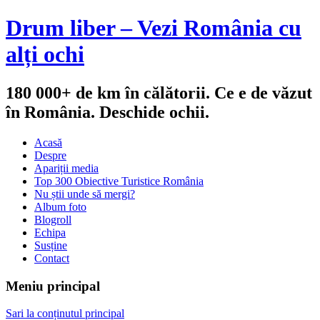
Drum liber – Vezi România cu
alți ochi
180 000+ de km în călătorii. Ce e de văzut
în România. Deschide ochii.
Acasă
Despre
Apariții media
Top 300 Obiective Turistice România
Nu știi unde să mergi?
Album foto
Blogroll
Echipa
Susține
Contact
Meniu principal
Sari la conținutul principal