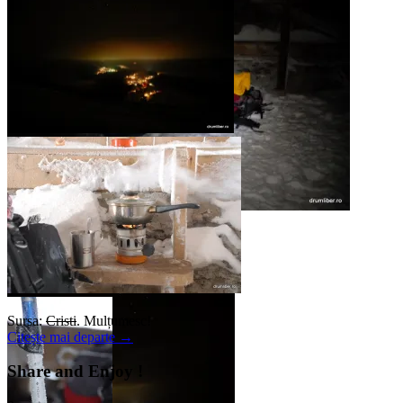
Sursa:
Cristi
. Mulțumesc!
Citește mai departe
→
Share and Enjoy !