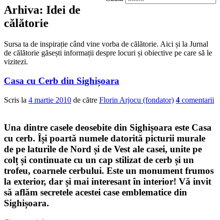
Arhiva:
Idei de
călătorie
Sursa ta de inspirație când vine vorba de călătorie. Aici și la Jurnal
de călătorie găsești informații despre locuri și obiective pe care să le
vizitezi.
Casa cu Cerb din Sighișoara
Scris la
4 martie 2010
de către
Florin Arjocu (fondator)
4
comentarii
Una dintre casele deosebite din Sighișoara este
Casa
cu cerb
. Își poartă numele datorită picturii murale
de pe laturile de Nord și de Vest ale casei, unite pe
colț și continuate cu un cap stilizat de cerb și un
trofeu, coarnele cerbului. Este un monument frumos
la exterior, dar și mai interesant în interior! Vă invit
să aflăm secretele acestei case emblematice din
Sighișoara.