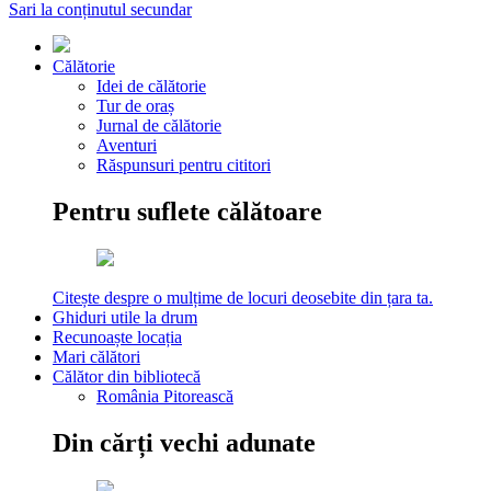
Sari la conținutul secundar
Călătorie
Idei de călătorie
Tur de oraș
Jurnal de călătorie
Aventuri
Răspunsuri pentru cititori
Pentru suflete călătoare
Citește despre o mulțime de locuri deosebite din țara ta.
Ghiduri utile la drum
Recunoaște locația
Mari călători
Călător din bibliotecă
România Pitorească
Din cărți vechi adunate