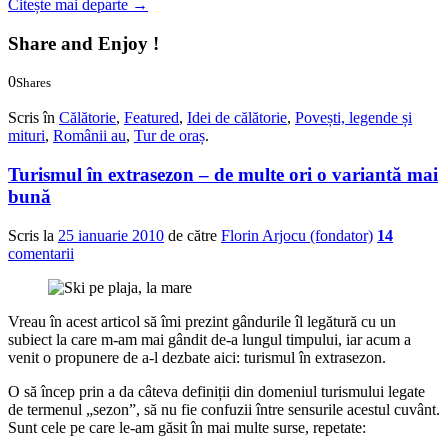
Citește mai departe
→
Share and Enjoy !
0
Shares
0
0
Scris în
Călătorie
,
Featured
,
Idei de călătorie
,
Povești, legende și
mituri
,
Românii au
,
Tur de oraș
.
Turismul în extrasezon – de multe ori o variantă mai
bună
Scris la
25 ianuarie 2010
de către
Florin Arjocu (fondator)
14
comentarii
Vreau în acest articol să îmi prezint gândurile îl legătură cu un
subiect la care m-am mai gândit de-a lungul timpului, iar acum a
venit o propunere de a-l dezbate aici: turismul în extrasezon.
O să încep prin a da câteva definiții din domeniul turismului legate
de termenul „sezon”, să nu fie confuzii între sensurile acestul cuvânt.
Sunt cele pe care le-am găsit în mai multe surse, repetate: