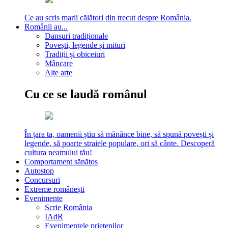
Ce au scris marii călători din trecut despre România.
Românii au...
Dansuri tradiționale
Povești, legende și mituri
Tradiții și obiceiuri
Mâncare
Alte arte
Cu ce se laudă românul
În țara ta, oamenii știu să mănânce bine, să spună povești și
legende, să poarte straiele populare, ori să cânte. Descoperă
cultura neamului tău!
Comportament sănătos
Autostop
Concursuri
Extreme românești
Evenimente
Scrie România
IAdR
Evenimentele prietenilor