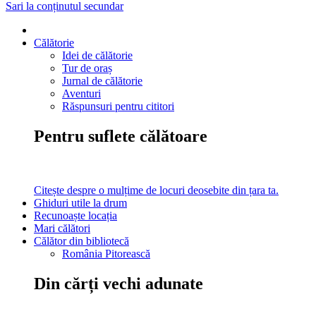
Sari la conținutul secundar
Călătorie
Idei de călătorie
Tur de oraș
Jurnal de călătorie
Aventuri
Răspunsuri pentru cititori
Pentru suflete călătoare
Citește despre o mulțime de locuri deosebite din țara ta.
Ghiduri utile la drum
Recunoaște locația
Mari călători
Călător din bibliotecă
România Pitorească
Din cărți vechi adunate