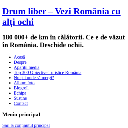
Drum liber – Vezi România cu
alți ochi
180 000+ de km în călătorii. Ce e de văzut
în România. Deschide ochii.
Acasă
Despre
Apariții media
Top 300 Obiective Turistice România
Nu știi unde să mergi?
Album foto
Blogroll
Echipa
Susține
Contact
Meniu principal
Sari la conținutul principal