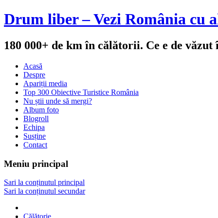
Drum liber – Vezi România cu al
180 000+ de km în călătorii. Ce e de văzut
Acasă
Despre
Apariții media
Top 300 Obiective Turistice România
Nu știi unde să mergi?
Album foto
Blogroll
Echipa
Susține
Contact
Meniu principal
Sari la conținutul principal
Sari la conținutul secundar
Călătorie