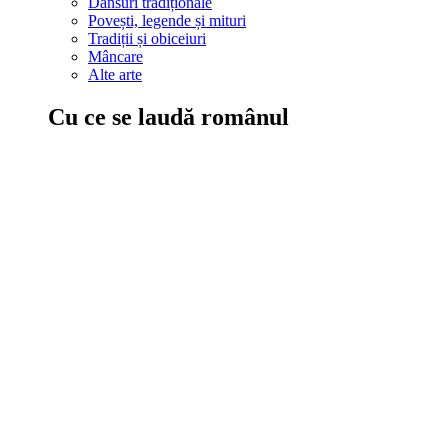
Dansuri tradiționale
Povești, legende și mituri
Tradiții și obiceiuri
Mâncare
Alte arte
Cu ce se laudă românul
În țara ta, oamenii știu să mănânce bine, să spună povești și leg
Comportament sănătos
Autostop
Concursuri
Extreme românești
Evenimente
Scrie România
IAdR
Evenimentele prietenilor
Acțiuni despre care trebuie să știi