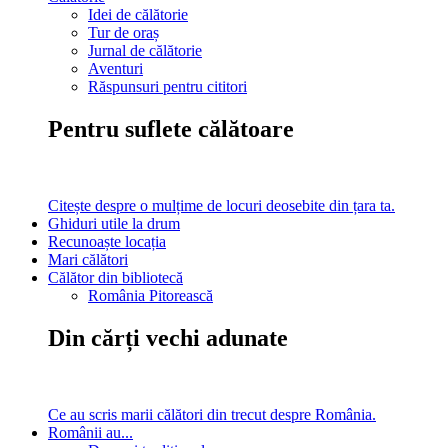
Idei de călătorie
Tur de oraș
Jurnal de călătorie
Aventuri
Răspunsuri pentru cititori
Pentru suflete călătoare
Citește despre o mulțime de locuri deosebite din țara ta.
Ghiduri utile la drum
Recunoaște locația
Mari călători
Călător din bibliotecă
România Pitorească
Din cărți vechi adunate
Ce au scris marii călători din trecut despre România.
Românii au...