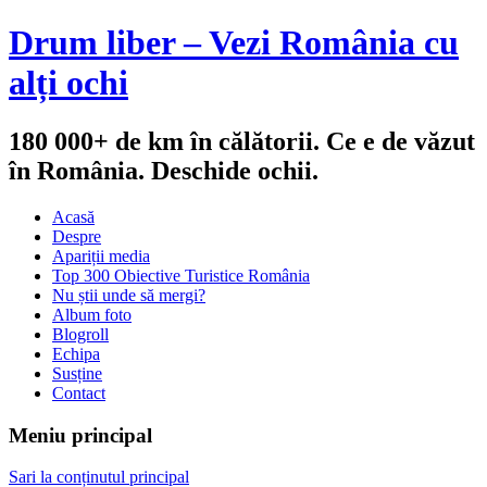
Drum liber – Vezi România cu
alți ochi
180 000+ de km în călătorii. Ce e de văzut
în România. Deschide ochii.
Acasă
Despre
Apariții media
Top 300 Obiective Turistice România
Nu știi unde să mergi?
Album foto
Blogroll
Echipa
Susține
Contact
Meniu principal
Sari la conținutul principal