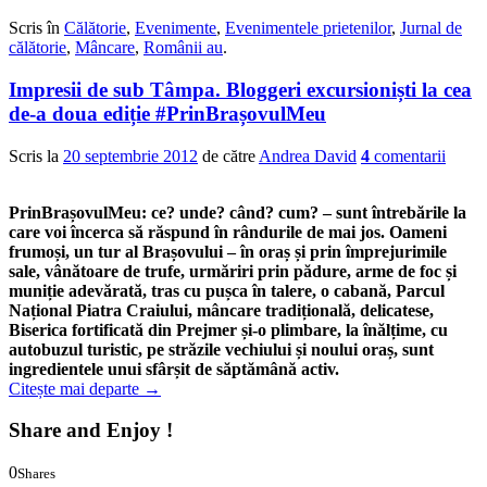
0
0
Scris în
Călătorie
,
Evenimente
,
Evenimentele prietenilor
,
Jurnal de
călătorie
,
Mâncare
,
Românii au
.
Impresii de sub Tâmpa. Bloggeri excursioniști la cea
de-a doua ediție #PrinBrașovulMeu
Scris la
20 septembrie 2012
de către
Andrea David
4
comentarii
PrinBrașovulMeu: ce? unde? când? cum? – sunt întrebările la
care voi încerca să răspund în rândurile de mai jos. Oameni
frumoși, un tur al Brașovului – în oraș și prin împrejurimile
sale, vânătoare de trufe, urmăriri prin pădure, arme de foc și
muniție adevărată, tras cu pușca în talere, o cabană, Parcul
Național Piatra Craiului, mâncare tradițională, delicatese,
Biserica fortificată din Prejmer și-o plimbare, la înălțime, cu
autobuzul turistic, pe străzile vechiului și noului oraș, sunt
ingredientele unui sfârșit de săptămână activ.
Citește mai departe
→
Share and Enjoy !
0
Shares