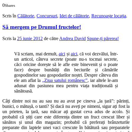
0
Shares
0
0
Scris în
Călătorie
,
Concursuri
,
Idei de călătorie
,
Recunoaște locația
.
Să mergem pe Drumul fructelor!
Scris la
25 iunie 2012
de către
Andrea David
Spune-ți părerea!
Vă scriam, mai demult,
aici
și
aici
, că voi dezvălui, într-
un articol, câteva secrete (poate nu-s tocmai secrete,
căci oricine dorește să le afle este binevenit și o poate
face) despre bunătăți din beciurile și cămările
gospodinelor sau gospodarilor noștri. Despre câteva din
ele am aflat la
„Ziua satului românesc”
, iar altele le-am
adunat din pasiunea mea pentru viața tradițională și
sănătoasă.
Câți dintre noi nu au sau nu au avut pe cineva „la țară”: părinți,
bunici, o mătușă, o tanti? Și dacă nu aveți pe nimeni, sigur ați fost la
un prieten, la țară, sau măcar ați gustat ceva adus de acolo. Și
probabil că știți care este diferența dintre un fruct crescut liber și
sănătos și unul din magazin; probabil că preferați brânzeturile
preparate din laptele unei vaci crescute în bătătură sau preparatele