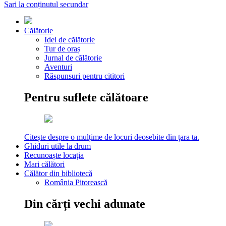
Sari la conținutul secundar
Călătorie
Idei de călătorie
Tur de oraș
Jurnal de călătorie
Aventuri
Răspunsuri pentru cititori
Pentru suflete călătoare
Citește despre o mulțime de locuri deosebite din țara ta.
Ghiduri utile la drum
Recunoaște locația
Mari călători
Călător din bibliotecă
România Pitorească
Din cărți vechi adunate