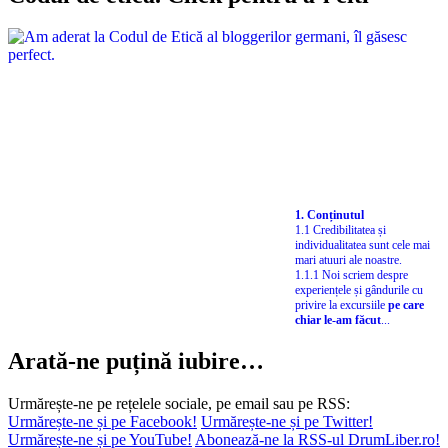
1. Conținutul
1.1 Credibilitatea și
individualitatea sunt cele mai
mari atuuri ale noastre.
1.1.1 Noi scriem despre
experiențele și gândurile cu
privire la excursiile
pe care
chiar le-am făcut
...
Arată-ne puțină iubire…
Urmărește-ne pe rețelele sociale, pe email sau pe RSS:
Urmărește-ne și pe Facebook!
Urmărește-ne și pe Twitter!
Urmărește-ne și pe YouTube!
Abonează-ne la RSS-ul DrumLiber.ro!