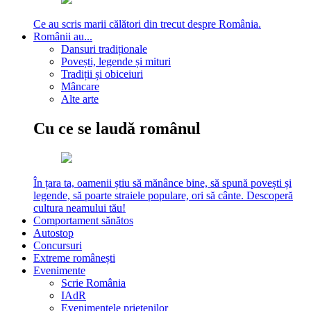
Ce au scris marii călători din trecut despre România.
Românii au...
Dansuri tradiționale
Povești, legende și mituri
Tradiții și obiceiuri
Mâncare
Alte arte
Cu ce se laudă românul
În țara ta, oamenii știu să mănânce bine, să spună povești și
legende, să poarte straiele populare, ori să cânte. Descoperă
cultura neamului tău!
Comportament sănătos
Autostop
Concursuri
Extreme românești
Evenimente
Scrie România
IAdR
Evenimentele prietenilor