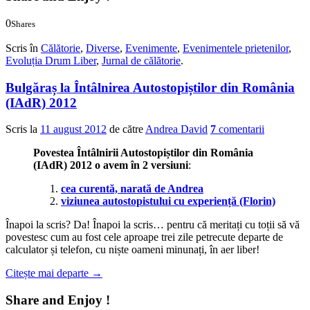
0
Shares
0
0
Scris în
Călătorie
,
Diverse
,
Evenimente
,
Evenimentele prietenilor
,
Evoluția Drum Liber
,
Jurnal de călătorie
.
Bulgăraș la Întâlnirea Autostopiștilor din România
(IAdR) 2012
Scris la
11 august 2012
de către
Andrea David
7
comentarii
Povestea Întâlnirii Autostopiștilor din România
(IAdR) 2012 o avem în 2 versiuni
:
cea curentă, narată de Andrea
viziunea autostopistului cu experiență (Florin)
Înapoi la scris? Da! Înapoi la scris… pentru că meritați cu toții să vă
povestesc cum au fost cele aproape trei zile petrecute departe de
calculator și telefon, cu niște oameni minunați, în aer liber!
Citește mai departe
→
Share and Enjoy !