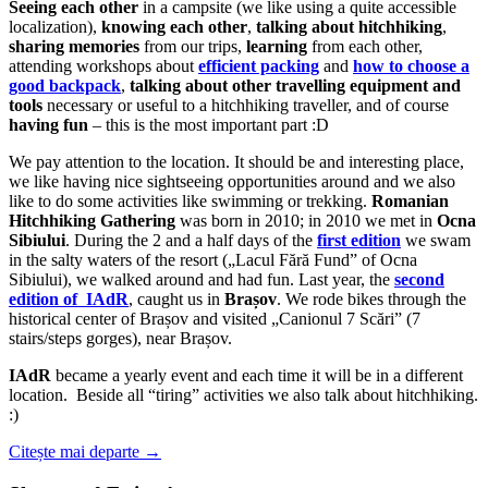
Seeing each other
in a campsite (we like using a quite accessible
localization),
knowing each other
,
talking about hitchhiking
,
sharing memories
from our trips,
learning
from each other,
attending workshops about
efficient packing
and
how to choose a
good backpack
,
talking about other travelling equipment and
tools
necessary or useful to a hitchhiking traveller, and of course
having fun
– this is the most important part :D
We pay attention to the location. It should be and interesting place,
we like having nice sightseeing opportunities around and we also
like to do some activities like swimming or trekking.
Romanian
Hitchhiking Gathering
was born in 2010; in 2010 we met in
Ocna
Sibiului
. During the 2 and a half days of the
first edition
we swam
in the salty waters of the resort („Lacul Fără Fund” of Ocna
Sibiului), we walked around and had fun. Last year, the
second
edition of IAdR
, caught us in
Brașov
. We rode bikes through the
historical center of Brașov and visited „Canionul 7 Scări” (7
stairs/steps gorges), near Brașov.
IAdR
became a yearly event and each time it will be in a different
location. Beside all “tiring” activities we also talk about hitchhiking.
:)
Citește mai departe
→