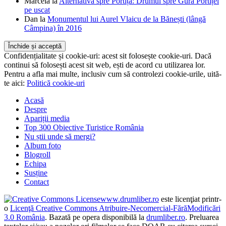
Marcela
la
Alternativa spre Portița: Drumul spre Gura Portiței
pe uscat
Dan
la
Monumentul lui Aurel Vlaicu de la Bănești (lângă
Câmpina) în 2016
Confidențialitate și cookie-uri: acest sit folosește cookie-uri. Dacă
continui să folosești acest sit web, ești de acord cu utilizarea lor.
Pentru a afla mai multe, inclusiv cum să controlezi cookie-urile, uită-
te aici:
Politică cookie-uri
Acasă
Despre
Apariții media
Top 300 Obiective Turistice România
Nu știi unde să mergi?
Album foto
Blogroll
Echipa
Susține
Contact
www.drumliber.ro
este licenţiat printr-
o
Licenţă Creative Commons Atribuire-Necomercial-FărăModificări
3.0 România
. Bazată pe opera disponibilă la
drumliber.ro
. Preluarea