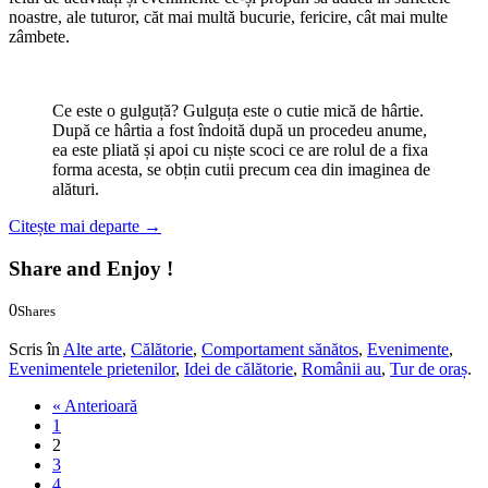
noastre, ale tuturor, căt mai multă bucurie, fericire, cât mai multe
zâmbete.
Ce este o gulguță? Gulguța este o cutie mică de hârtie.
După ce hârtia a fost îndoită după un procedeu anume,
ea este pliată și apoi cu niște scoci ce are rolul de a fixa
forma acesta, se obțin cutii precum cea din imaginea de
alături.
Citește mai departe
→
Share and Enjoy !
0
Shares
0
0
Scris în
Alte arte
,
Călătorie
,
Comportament sănătos
,
Evenimente
,
Evenimentele prietenilor
,
Idei de călătorie
,
Românii au
,
Tur de oraș
.
« Anterioară
1
2
3
4