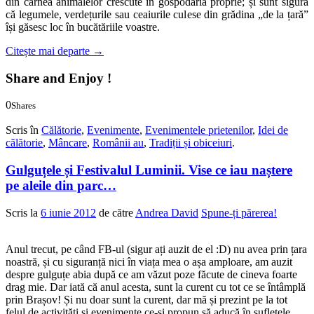
din carnea animalelor crescute în gospodăria proprie; și sunt sigură
că legumele, verdețurile sau ceaiurile culese din grădina „de la țară”
își găsesc loc în bucătăriile voastre.
Citește mai departe
→
Share and Enjoy !
0
Shares
0
0
Scris în
Călătorie
,
Evenimente
,
Evenimentele prietenilor
,
Idei de
călătorie
,
Mâncare
,
Românii au
,
Tradiții și obiceiuri
.
Gulguțele și Festivalul Luminii. Vise ce iau naștere
pe aleile din parc…
Scris la
6 iunie 2012
de către
Andrea David
Spune-ți părerea!
Anul trecut, pe când FB-ul (sigur ați auzit de el :D) nu avea prin țara
noastră, și cu siguranță nici în viața mea o așa amploare, am auzit
despre gulguțe abia după ce am văzut poze făcute de cineva foarte
drag mie. Dar iată că anul acesta, sunt la curent cu tot ce se întâmplă
prin Brașov! Și nu doar sunt la curent, dar mă și prezint pe la tot
felul de activități și evenimente ce-și propun să aducă în sufletele