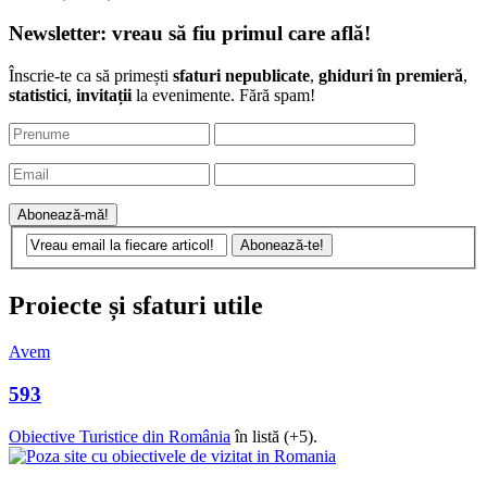
Newsletter: vreau să fiu primul care află!
Înscrie-te ca să primești
sfaturi nepublicate
,
ghiduri în premieră
,
statistici
,
invitații
la evenimente. Fără spam!
Proiecte și sfaturi utile
Avem
593
Obiective Turistice din România
în listă (+5).