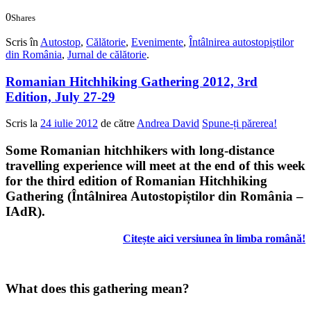
0
Shares
0
0
Scris în
Autostop
,
Călătorie
,
Evenimente
,
Întâlnirea autostopiștilor
din România
,
Jurnal de călătorie
.
Romanian Hitchhiking Gathering 2012, 3rd
Edition, July 27-29
Scris la
24 iulie 2012
de către
Andrea David
Spune-ți părerea!
Some Romanian hitchhikers with long-distance
travelling experience will meet at the end of this week
for the third edition of Romanian Hitchhiking
Gathering (
Întâlnirea Autostopiștilor din România –
IAdR)
.
Citește aici versiunea în limba română!
What does this gathering mean?