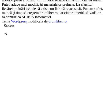
textelor şi/sau a pozelor ori filmelor se face DOAR cu citarea sursei.
Puteţi aduce mici modificări materialelor preluate. La sfârşitul
fiecărei preluări trebuie să existe un link către acest sit. Punem suflet,
muncă și timp să creștem drumliber.ro, iar cititorii merită să vadă ori
să contrazică SURSA informației.
Temă
Wordpress
modificată de
drumliber.ro
0
Shares
0