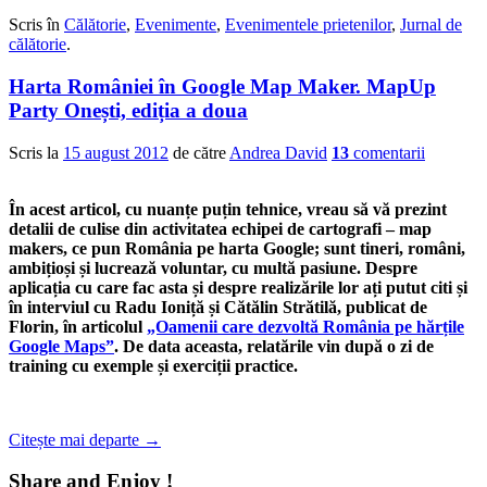
0
0
Scris în
Călătorie
,
Evenimente
,
Evenimentele prietenilor
,
Jurnal de
călătorie
.
Harta României în Google Map Maker. MapUp
Party Onești, ediția a doua
Scris la
15 august 2012
de către
Andrea David
13
comentarii
În acest articol, cu nuanțe puțin tehnice, vreau să vă prezint
detalii de culise din activitatea echipei de cartografi – map
makers, ce pun România pe harta Google; sunt tineri, români,
ambițioși și lucrează voluntar, cu multă pasiune. Despre
aplicația cu care fac asta și despre realizările lor ați putut citi și
în interviul cu Radu Ioniță și Cătălin Strătilă, publicat de
Florin, în articolul
„Oamenii care dezvoltă România pe hărțile
Google Maps”
. De data aceasta, relatările vin după o zi de
training cu exemple și exerciții practice.
Citește mai departe
→
Share and Enjoy !