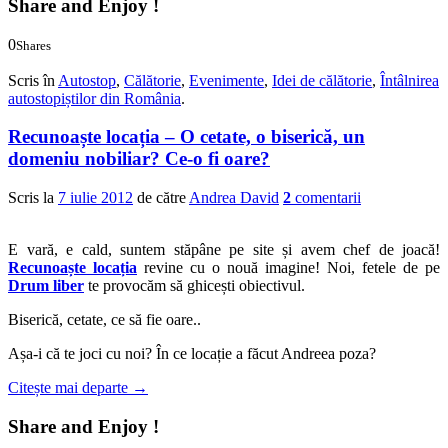
Share and Enjoy !
0
Shares
0
0
Scris în
Autostop
,
Călătorie
,
Evenimente
,
Idei de călătorie
,
Întâlnirea
autostopiștilor din România
.
Recunoaște locația – O cetate, o biserică, un
domeniu nobiliar? Ce-o fi oare?
Scris la
7 iulie 2012
de către
Andrea David
2
comentarii
E vară, e cald, suntem stăpâne pe site și avem chef de joacă!
Recunoaște locația
revine cu o nouă imagine! Noi, fetele de pe
Drum liber
te provocăm să ghicești obiectivul.
Biserică, cetate, ce să fie oare..
Așa-i că te joci cu noi? În ce locație a făcut Andreea poza?
Citește mai departe
→
Share and Enjoy !