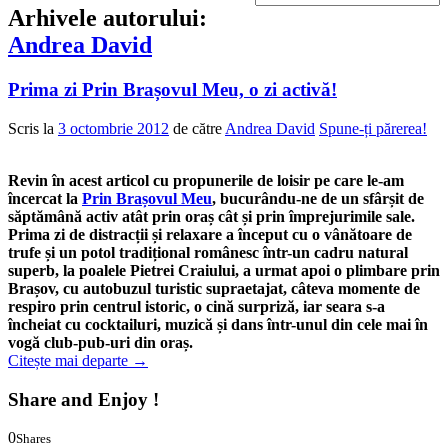
Arhivele autorului:
Andrea David
Prima zi Prin Brașovul Meu, o zi activă!
Scris la
3 octombrie 2012
de către
Andrea David
Spune-ți părerea!
Revin în acest articol cu propunerile de loisir pe care le-am
încercat la
Prin Brașovul Meu
, bucurându-ne de un sfârșit de
săptămână activ atât prin oraș cât și prin împrejurimile sale.
Prima zi de distracții și relaxare a început cu o vânătoare de
trufe și un potol tradițional românesc într-un cadru natural
superb, la poalele Pietrei Craiului, a urmat apoi o plimbare prin
Brașov, cu autobuzul turistic supraetajat, câteva momente de
respiro prin centrul istoric, o cină surpriză, iar seara s-a
încheiat cu cocktailuri, muzică și dans într-unul din cele mai în
vogă club-pub-uri din oraș.
Citește mai departe
→
Share and Enjoy !
0
Shares