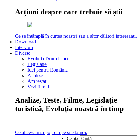
Acțiuni despre care trebuie să știi
Ce se întâmplă în curtea noastră sau a altor călători interesanți.
Download
Interviuri
Diverse
Evoluția Drum Liber
Legislație
Idei pentru România
Analize
Am testat
Vezi filmul
Analize, Teste, Filme, Legislație
turistică, Evoluția noastră în timp
Ce altceva mai poți citi pe site la noi.
Caută