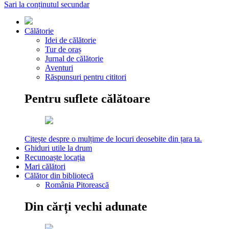
Sari la conținutul secundar
Călătorie
Idei de călătorie
Tur de oraș
Jurnal de călătorie
Aventuri
Răspunsuri pentru cititori
Pentru suflete călătoare
Citește despre o mulțime de locuri deosebite din țara ta.
Ghiduri utile la drum
Recunoaște locația
Mari călători
Călător din bibliotecă
România Pitorească
Din cărți vechi adunate