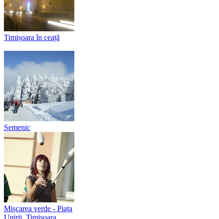
Timișoara în ceață
Semenic
Mișcarea verde - Piața
Unirii, Timișoara