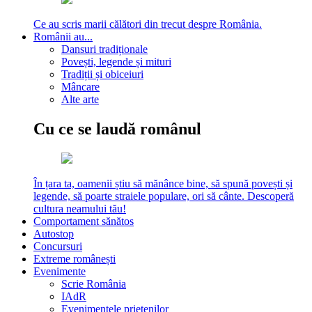
Ce au scris marii călători din trecut despre România.
Românii au...
Dansuri tradiționale
Povești, legende și mituri
Tradiții și obiceiuri
Mâncare
Alte arte
Cu ce se laudă românul
În țara ta, oamenii știu să mănânce bine, să spună povești și
legende, să poarte straiele populare, ori să cânte. Descoperă
cultura neamului tău!
Comportament sănătos
Autostop
Concursuri
Extreme românești
Evenimente
Scrie România
IAdR
Evenimentele prietenilor