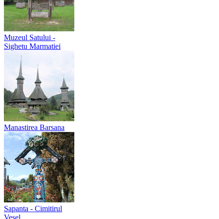
Muzeul Satului -
Sighetu Marmatiei
Manastirea Barsana
Sapanta - Cimitirul
Vesel