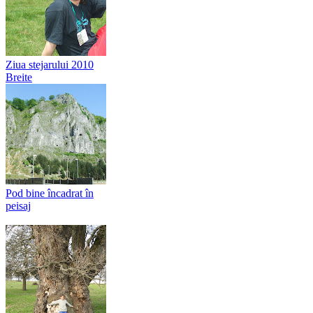
Ziua stejarului 2010
Breite
Pod bine încadrat în
peisaj