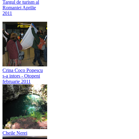
Targul de turism al
Romaniei Aprilie
2011
Crina Coco Popescu
s-a intors - Otopeni
februarie 2011
Cheile Nerei