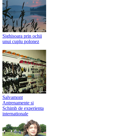
Sighisoara prin ochii
unui cuplu polonez
Salvamont
Antrenamente si
Schimb de experienta
internationale