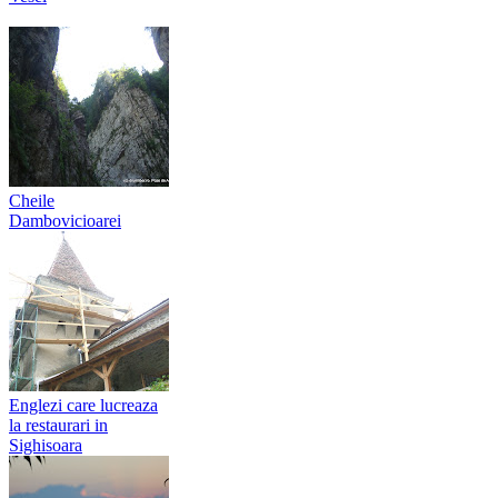
Cheile
Dambovicioarei
Englezi care lucreaza
la restaurari in
Sighisoara