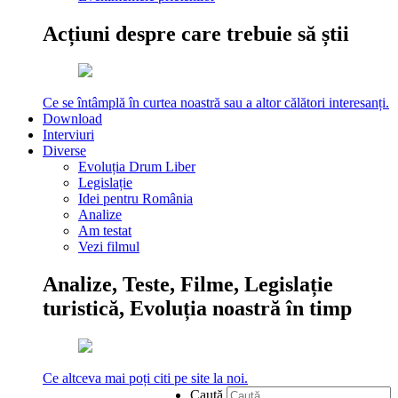
Acțiuni despre care trebuie să știi
Ce se întâmplă în curtea noastră sau a altor călători interesanți.
Download
Interviuri
Diverse
Evoluția Drum Liber
Legislație
Idei pentru România
Analize
Am testat
Vezi filmul
Analize, Teste, Filme, Legislație
turistică, Evoluția noastră în timp
Ce altceva mai poți citi pe site la noi.
Caută