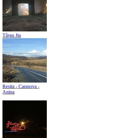
Târgu Jiu
Resita - Carasova -
Anina