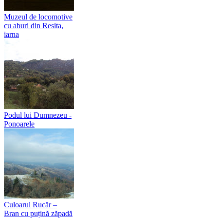
Muzeul de locomotive
cu aburi din Resita,
iarna
Podul lui Dumnezeu -
Ponoarele
Culoarul Rucăr –
Bran cu puțină zăpadă