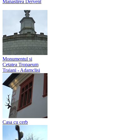
Manastirea Dervent
Monumentul si
Cetatea Tropaeum
Traiani - Adamclisi
Casa cu cerb