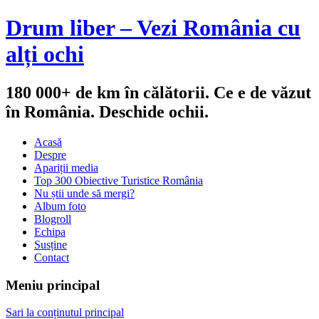
Drum liber – Vezi România cu
alți ochi
180 000+ de km în călătorii. Ce e de văzut
în România. Deschide ochii.
Acasă
Despre
Apariții media
Top 300 Obiective Turistice România
Nu știi unde să mergi?
Album foto
Blogroll
Echipa
Susține
Contact
Meniu principal
Sari la conținutul principal