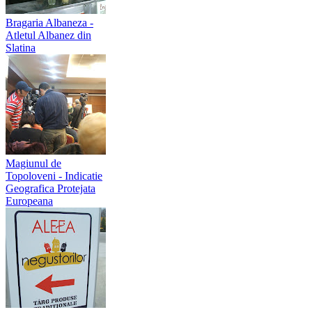
Bragaria Albaneza -
Atletul Albanez din
Slatina
Magiunul de
Topoloveni - Indicatie
Geografica Protejata
Europeana