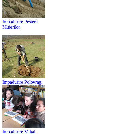
Impadurire Pestera
Muierilor
Impadurire Polovragi
Impadurire Mihai