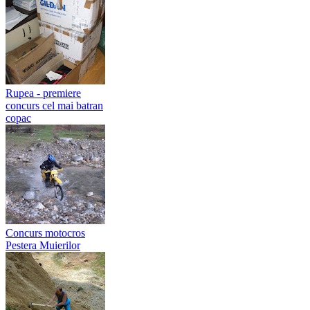
Rupea - premiere
concurs cel mai batran
copac
Concurs motocros
Pestera Muierilor