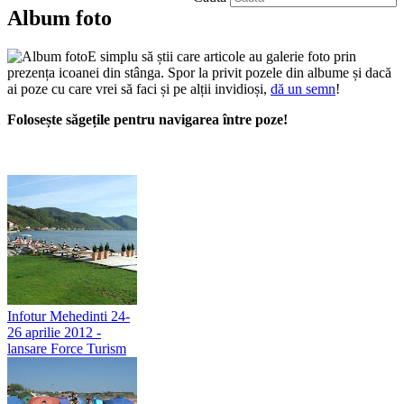
Album foto
E simplu să știi care articole au galerie foto prin
prezența icoanei din stânga. Spor la privit pozele din albume și dacă
ai poze cu care vrei să faci și pe alții invidioși,
dă un semn
!
Folosește săgețile pentru navigarea între poze!
Infotur Mehedinti 24-
26 aprilie 2012 -
lansare Force Turism