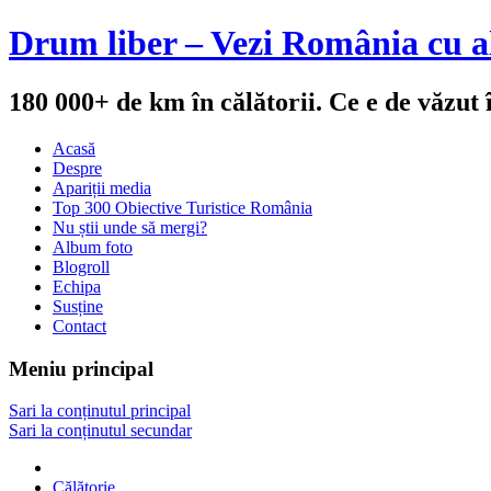
Drum liber – Vezi România cu al
180 000+ de km în călătorii. Ce e de văzut
Acasă
Despre
Apariții media
Top 300 Obiective Turistice România
Nu știi unde să mergi?
Album foto
Blogroll
Echipa
Susține
Contact
Meniu principal
Sari la conținutul principal
Sari la conținutul secundar
Călătorie