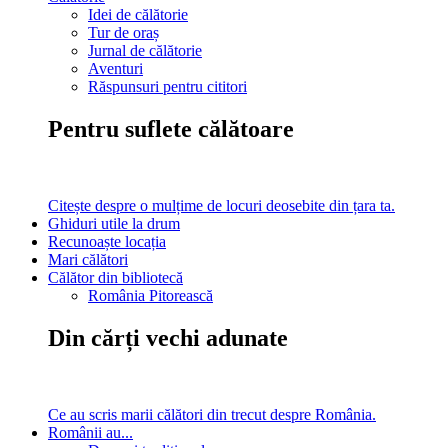
Idei de călătorie
Tur de oraș
Jurnal de călătorie
Aventuri
Răspunsuri pentru cititori
Pentru suflete călătoare
Citește despre o mulțime de locuri deosebite din țara ta.
Ghiduri utile la drum
Recunoaște locația
Mari călători
Călător din bibliotecă
România Pitorească
Din cărți vechi adunate
Ce au scris marii călători din trecut despre România.
Românii au...