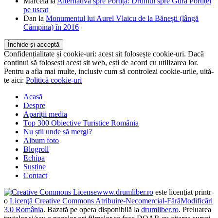
Confidențialitate și cookie-uri: acest sit folosește cookie-uri. Dacă
continui să folosești acest sit web, ești de acord cu utilizarea lor.
Pentru a afla mai multe, inclusiv cum să controlezi cookie-urile, uită-
te aici:
Politică cookie-uri
Acasă
Despre
Apariții media
Top 300 Obiective Turistice România
Nu știi unde să mergi?
Album foto
Blogroll
Echipa
Susține
Contact
www.drumliber.ro
este licenţiat printr-
o
Licenţă Creative Commons Atribuire-Necomercial-FărăModificări
3.0 România
. Bazată pe opera disponibilă la
drumliber.ro
. Preluarea
textelor şi/sau a pozelor ori filmelor se face DOAR cu citarea sursei.
Puteţi aduce mici modificări materialelor preluate. La sfârşitul
fiecărei preluări trebuie să existe un link către acest sit. Punem suflet,
muncă și timp să creștem drumliber.ro, iar cititorii merită să vadă ori
să contrazică SURSA informației.
Temă
Wordpress
modificată de
drumliber.ro