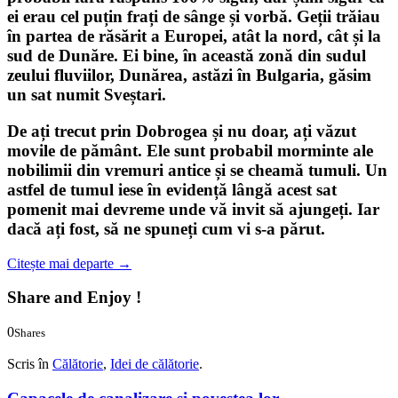
ei erau cel puțin frați de sânge și vorbă. Geții trăiau
în partea de răsărit a Europei, atât la nord, cât și la
sud de Dunăre. Ei bine, în această zonă din sudul
zeului fluviilor, Dunărea, astăzi în Bulgaria, găsim
un sat numit
Sveștari
.
De ați trecut prin Dobrogea și nu doar, ați văzut
movile de pământ. Ele sunt probabil morminte ale
nobilimii din vremuri antice și se cheamă tumuli. Un
astfel de
tumul
iese în evidență lângă acest sat
pomenit mai devreme unde vă invit să ajungeți. Iar
dacă ați fost, să ne spuneți cum vi s-a părut.
Citește mai departe
→
Share and Enjoy !
0
Shares
0
0
Scris în
Călătorie
,
Idei de călătorie
.