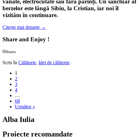
vânate, electrocutate sau fără părinți. Un sanctuar al
berzelor
este lângă Sibiu, la Cristian, iar noi îl
vizităm în continuare.
Citește mai departe
→
Share and Enjoy !
0
Shares
0
0
Scris în
Călătorie
,
Idei de călătorie
.
1
2
3
4
…
68
Următor »
Alba Iulia
Proiecte recomandate