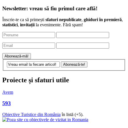
Proiecte și sfaturi utile
Avem
593
Obiective Turistice din România
în listă (+5).
Intră pe site și propune unul!
Cum mergi pe zăpadă?
Hărțile cu pârtiile de schi din România