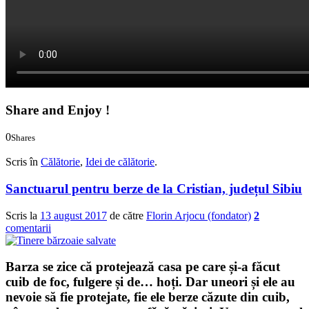
Share and Enjoy !
0
Shares
0
0
Scris în
Călătorie
,
Idei de călătorie
.
Sanctuarul pentru berze de la Cristian, județul Sibiu
Scris la
13 august 2017
de către
Florin Arjocu (fondator)
2
comentarii
Barza se zice că protejează casa pe care și-a făcut
cuib de foc, fulgere și de… hoți. Dar uneori și ele au
nevoie să fie protejate, fie ele berze căzute din cuib,