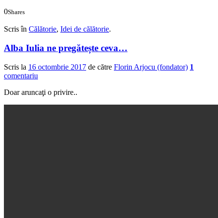
0
Shares
0
0
Scris în
Călătorie
,
Idei de călătorie
.
Alba Iulia ne pregătește ceva…
Scris la
16 octombrie 2017
de către
Florin Arjocu (fondator)
1
comentariu
Doar aruncaţi o privire..