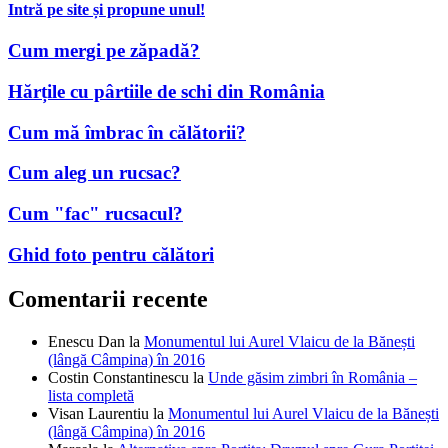
Cum mă îmbrac în călătorii?
Cum aleg un rucsac?
Cum "fac" rucsacul?
Ghid foto pentru călători
Comentarii recente
Enescu Dan
la
Monumentul lui Aurel Vlaicu de la Bănești
(lângă Câmpina) în 2016
Costin Constantinescu
la
Unde găsim zimbri în România –
lista completă
Visan Laurentiu
la
Monumentul lui Aurel Vlaicu de la Bănești
(lângă Câmpina) în 2016
Marcela
la
Alternativa spre Portița: Drumul spre Gura Portiței
pe uscat
Dan
la
Monumentul lui Aurel Vlaicu de la Bănești (lângă
Câmpina) în 2016