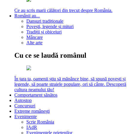
Ce au scris marii călători din trecut despre România.
Românii au...
Dansuri tradiționale
Povești, legende și mituri
Tradiții și obiceiuri
Mâncare
Alte arte
Cu ce se laudă românul
În țara ta, oamenii știu să mănânce bine, să spună povești și
legende, să poarte straiele populare, ori să cânte. Descoperă
cultura neamului tău!
Comportament sănătos
Autostop
Concursuri
Extreme românești
Evenimente
Scrie România
IAdR
Evenimentele prietenilor