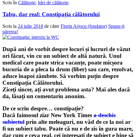
Scris în
Călătorie
,
Idei de călătorie
.
Tabu, dar real: Constipația călătorului
Scris la
24 iulie 2018
de către
Florin Arjocu (fondator)
Spune-ți
părerea!
După ani de vorbit despre locuri și lucruri de văzut
ori făcut, vin cu un subiect de altă natură. Unul
medical care poate strica vacanțe, poate micșora
bucuria de a pleca la drum (liber) sau care, rezolvat,
aduce înapoi zâmbete. Să vorbim puțin despre
Constipația Călătorului.
Ziceți sincer, ați avut problema asta? Mai ales dacă
da, lăsați un comentariu anonim.
De ce scriu despre… constipație?
Dacă faimosul ziar New York Times
a deschis
subiectul
prin alte meleaguri, nu văd de ce la noi ar
fi un subiect tabu. Poate că nu e de zis în gura mare,
dar cum e ceva real, cei interesați de subiect e bine să