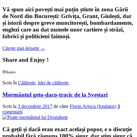
Vă spun aici povești mai puțin știute în zona Gării
de Nord din București: Grivița, Grant, Giulești, dar
și istorii despre greve muncitorești, bombardamente,
englezi care au dat numele unor cartiere și străzi,
fabrici și politicieni faimoși.
Citește mai departe
→
Share and Enjoy !
0
Shares
0
0
Scris în
Călătorie
,
Idei de călătorie
.
Mormântul geto-daco-tracic de la Sveștari
Scris la
3 decembrie 2017
de către
Florin Arjocu (fondator)
3
comentarii
Că geții și dacii erau exact același popor, e o discuție
probabil fără răspuns 100% sigur, dar știm sigur că