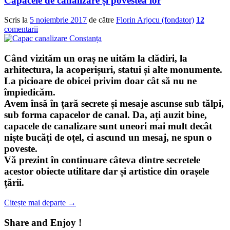
Capacele de canalizare și povestea lor
Scris la
5 noiembrie 2017
de către
Florin Arjocu (fondator)
12
comentarii
Când vizităm un oraș ne uităm la clădiri, la
arhitectura, la acoperișuri, statui și alte monumente.
La picioare de obicei privim doar cât să nu ne
împiedicăm.
Avem însă în țară secrete și mesaje ascunse sub tălpi,
sub forma
capacelor de canal
. Da, ați auzit bine,
capacele de canalizare sunt uneori mai mult decât
niște bucăți de oțel, ci ascund un mesaj, ne spun o
poveste.
Vă prezint în continuare câteva dintre secretele
acestor obiecte utilitare dar și artistice din orașele
țării.
Citește mai departe
→
Share and Enjoy !