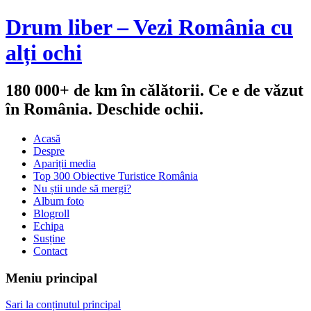
Drum liber – Vezi România cu
alți ochi
180 000+ de km în călătorii. Ce e de văzut
în România. Deschide ochii.
Acasă
Despre
Apariții media
Top 300 Obiective Turistice România
Nu știi unde să mergi?
Album foto
Blogroll
Echipa
Susține
Contact
Meniu principal
Sari la conținutul principal