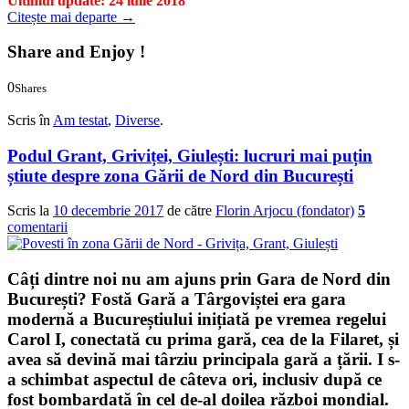
Ultimul update: 24 iulie 2018
Citește mai departe
→
Share and Enjoy !
0
Shares
0
0
Scris în
Am testat
,
Diverse
.
Podul Grant, Griviței, Giulești: lucruri mai puțin
știute despre zona Gării de Nord din București
Scris la
10 decembrie 2017
de către
Florin Arjocu (fondator)
5
comentarii
Câți dintre noi nu am ajuns prin
Gara de Nord
din
București
? Fostă
Gară a Târgoviștei
era gara
modernă a Bucureștiului inițiată pe vremea regelui
Carol I, conectată cu prima gară, cea de la Filaret, și
avea să devină mai târziu principala gară a țării. I s-
a schimbat aspectul de câteva ori, inclusiv după ce
fost bombardată în cel de-al doilea război mondial.