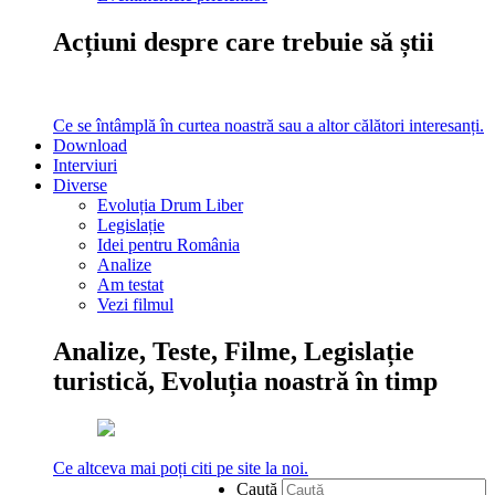
Acțiuni despre care trebuie să știi
Ce se întâmplă în curtea noastră sau a altor călători interesanți.
Download
Interviuri
Diverse
Evoluția Drum Liber
Legislație
Idei pentru România
Analize
Am testat
Vezi filmul
Analize, Teste, Filme, Legislație
turistică, Evoluția noastră în timp
Ce altceva mai poți citi pe site la noi.
Caută