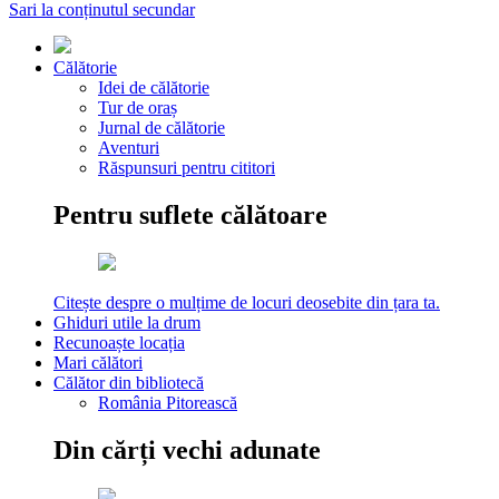
Sari la conținutul secundar
Călătorie
Idei de călătorie
Tur de oraș
Jurnal de călătorie
Aventuri
Răspunsuri pentru cititori
Pentru suflete călătoare
Citește despre o mulțime de locuri deosebite din țara ta.
Ghiduri utile la drum
Recunoaște locația
Mari călători
Călător din bibliotecă
România Pitorească
Din cărți vechi adunate