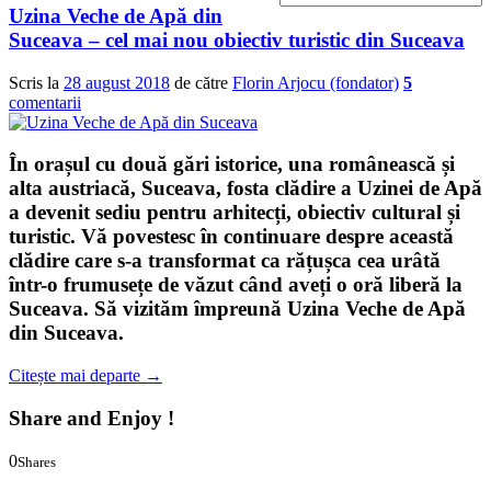
Uzina Veche de Apă din
Suceava – cel mai nou obiectiv turistic din Suceava
Scris la
28 august 2018
de către
Florin Arjocu (fondator)
5
comentarii
În orașul cu două gări istorice, una românească și
alta austriacă, Suceava, fosta clădire a Uzinei de Apă
a devenit sediu pentru arhitecți, obiectiv cultural și
turistic. Vă povestesc în continuare despre această
clădire care s-a transformat ca rățușca cea urâtă
într-o frumusețe de văzut când aveți o oră liberă la
Suceava. Să vizităm împreună
Uzina Veche de Apă
din Suceava
.
Citește mai departe
→
Share and Enjoy !
0
Shares
0
0