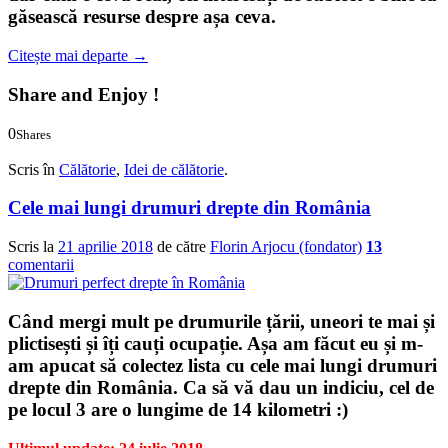
găsească resurse despre așa ceva.
Citește mai departe
→
Share and Enjoy !
0
Shares
0
0
Scris în
Călătorie
,
Idei de călătorie
.
Cele mai lungi drumuri drepte din România
Scris la
21 aprilie 2018
de către
Florin Arjocu (fondator)
13
comentarii
Când mergi mult pe drumurile țării, uneori te mai și
plictisești și îți cauți ocupație. Așa am făcut eu și m-
am apucat să colectez lista cu
cele mai lungi drumuri
drepte
din România. Ca să vă dau un indiciu, cel de
pe locul 3 are o lungime de 14 kilometri :)