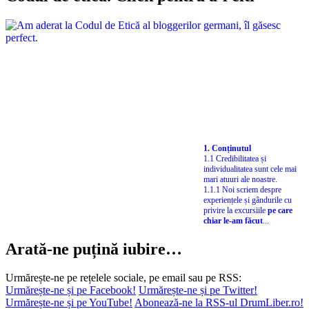
1. Conținutul
1.1 Credibilitatea și
individualitatea sunt cele mai
mari atuuri ale noastre.
1.1.1 Noi scriem despre
experiențele și gândurile cu
privire la excursiile
pe care
chiar le-am făcut
...
Arată-ne puțină iubire…
Urmărește-ne pe rețelele sociale, pe email sau pe RSS:
Urmărește-ne și pe Facebook!
Urmărește-ne și pe Twitter!
Urmărește-ne și pe YouTube!
Abonează-ne la RSS-ul DrumLiber.ro!
Newsletter: vreau să fiu primul care află!
Înscrie-te ca să primești
sfaturi nepublicate
,
ghiduri în premieră
,
statistici
,
invitații
la evenimente. Fără spam!