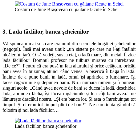
Costum de June Brașovean cu găitane făcute în Șchei
3. Lada făcliilor, banca șcheienilor
Vă spuneam mai sus care era unul din secretele bogăției șcheienilor
(negoțul). Însă mai aveau unul: „un sistem pe care nu l-ați întâlnit
nicăieri în țară. O să vedeți, sus la etaj, o ladă mare, din metal. Îi zice
lada făcliilor.” Domnul profesor ne tulbură mirarea cu intrebarea:
„De ce?”. Pentru că era pusă în fața altarului și orice cetățean, oricâți
bani avea în buzunar, atunci când venea la biserică îi băga în ladă.
Înainte de a pune banii în ladă, omul își aprindea o lumânare, își
făcea rugăciunile și depunea banii. Nu-i număra nimeni și îi puneau
singuri acolo. „Când avea nevoie de bani se ducea la ladă, deschidea
lada, aprindea făclia, își făcea rugăciunile și lua câți bani avea.” ne
lămurește dascălul nostru. „Și era banca lor. Și asta o întrebuințau tot
timpul. Și ei erau tot timpul plini de bani!”. Ne cam tenta gândul să
folosim și noi lada făcliilor…
Lada făcliilor, banca șcheienilor