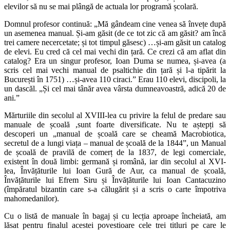
elevilor să nu se mai plângă de actuala lor programă școlară.
Domnul profesor continuă: „Mă gândeam cine venea să învețe după
un asemenea manual. Și-am găsit (de ce tot zic că am găsit? am încă
trei camere necercetate; și tot timpul găsesc) …și-am găsit un catalog
de elevi. Eu cred că cel mai vechi din țară. Ce crezi că am aflat din
catalog? Era un singur profesor, Ioan Duma se numea, și-avea (a
scris cel mai vechi manual de psaltichie din țară și l-a tipărit la
București în 1751) …și-avea 110 ciraci.” Erau 110 elevi, discipoli, la
un dascăl. „Și cel mai tânăr avea vârsta dumneavoastră, adică 20 de
ani.”
Mărturiile din secolul al XVIII-lea cu privire la felul de predare sau
manuale de școală ,sunt foarte diversificate. Nu te aștepți să
descoperi un „manual de școală care se cheamă Macrobiotica,
secretul de a lungi viața – manual de școală de la 1844”, un Manual
de școală de pravilă de comerț de la 1837, de legi comerciale,
existent în două limbi: germană și română, iar din secolul al XVI-
lea, Învățăturile lui Ioan Gură de Aur, ca manual de școală,
Învățăturile lui Efrem Siru și Învățăturile lui Ioan Cantacuzino
(împăratul bizantin care s-a călugărit și a scris o carte împotriva
mahomedanilor).
Cu o listă de manuale în bagaj și cu lecția aproape încheiată, am
lăsat pentru finalul acestei povestioare cele trei titluri pe care le