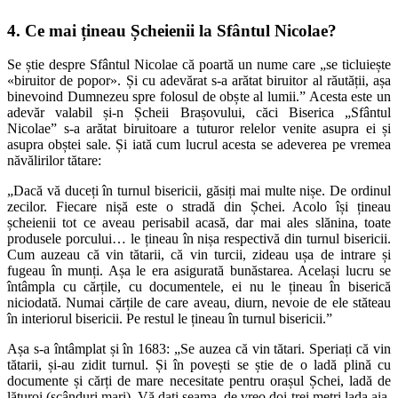
4. Ce mai țineau Șcheienii la Sfântul Nicolae?
Se știe despre Sfântul Nicolae că poartă un nume care „se ticluiește
«biruitor de popor». Și cu adevărat s-a arătat biruitor al răutății, așa
binevoind Dumnezeu spre folosul de obște al lumii.” Acesta este un
adevăr valabil și-n Șcheii Brașovului, căci Biserica „Sfântul
Nicolae” s-a arătat biruitoare a tuturor relelor venite asupra ei și
asupra obștei sale. Și iată cum lucrul acesta se adeverea pe vremea
năvălirilor tătare:
„Dacă vă duceți în turnul bisericii, găsiți mai multe nișe. De ordinul
zecilor. Fiecare nișă este o stradă din Șchei. Acolo își țineau
șcheienii tot ce aveau perisabil acasă, dar mai ales slănina, toate
produsele porcului… le țineau în nișa respectivă din turnul bisericii.
Cum auzeau că vin tătarii, că vin turcii, zideau ușa de intrare și
fugeau în munți. Așa le era asigurată bunăstarea. Același lucru se
întâmpla cu cărțile, cu documentele, ei nu le țineau în biserică
niciodată. Numai cărțile de care aveau, diurn, nevoie de ele stăteau
în interiorul bisericii. Pe restul le țineau în turnul bisericii.”
Așa s-a întâmplat și în 1683: „Se auzea că vin tătari. Speriați că vin
tătarii, și-au zidit turnul. Și în povești se știe de o ladă plină cu
documente și cărți de mare necesitate pentru orașul Șchei, ladă de
lăturoi (scânduri mari). Vă dați seama, de vreo doi-trei metri lada aia,