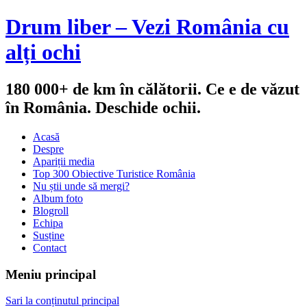
Drum liber – Vezi România cu
alți ochi
180 000+ de km în călătorii. Ce e de văzut
în România. Deschide ochii.
Acasă
Despre
Apariții media
Top 300 Obiective Turistice România
Nu știi unde să mergi?
Album foto
Blogroll
Echipa
Susține
Contact
Meniu principal
Sari la conținutul principal