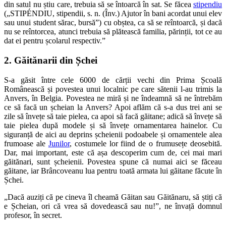
din satul nu știu care, trebuia să se întoarcă în sat. Se făcea
stipendiu
(„STIPÉNDIU, stipendii, s. n. (Înv.) Ajutor în bani acordat unui elev
sau unui student sărac, bursă”) cu obștea, ca să se reîntoarcă, și dacă
nu se reîntorcea, atunci trebuia să plătească familia, părinții, tot ce au
dat ei pentru școlarul respectiv.”
2. Găitănarii din Șchei
S-a găsit între cele 6000 de cărții vechi din Prima Școală
Românească și povestea unui localnic pe care sătenii l-au trimis la
Anvers, în Belgia. Povestea ne miră și ne îndeamnă să ne întrebăm
ce să facă un șcheian la Anvers? Apoi aflăm că s-a dus trei ani se
zile să învețe să taie pielea, ca apoi să facă găitane; adică să învețe să
taie pielea după modele și să învețe ornamentarea hainelor. Cu
siguranță de aici au deprins șcheienii podoabele și ornamentele alea
frumoase ale
Junilor
, costumele lor fiind de o frumusețe deosebită.
Dar, mai important, este că așa descoperim cum de, cei mai mari
găitănari, sunt șcheienii. Povestea spune că numai aici se făceau
găitane, iar Brâncoveanu lua pentru toată armata lui găitane făcute în
Șchei.
„Dacă auziți că pe cineva îl cheamă Găitan sau Găitănaru, să știți că
e Șcheian, ori că vrea să dovedească sau nu!”, ne învață domnul
profesor, în secret.