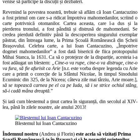
venise să participe la discuții și dezbateri.
Revenind la povestea noastră, trebuie să aflăm că Ioan Cantacuzino
a fost primul om care s-a ridicat împotriva mahomedanilor, scriind o
carte potrivnică otomanilor. Cartea aceasta, care l-a dus și la
pierderea tronului, a fost pândită și distrusă de mahomedani. Se
credea pierdută definitiv până la descoperirea singurului exemplar
păstrat, din întreaga lume, la Prima Școală Românească din Șcheii
Brașovului. Celebra carte, a lui Ioan Cantacuzino, „Împotrive
dogmei mahomedanilor” a fost dată bisericii de fiica protopopului
Mihai Stanca, la 1631. Ca să o protejeze de la dispariție, acesteia i-a
fost adăugat un blestem:
„Cine-o va rupe, cine-o va distruge, cine-o
va fura, să fie afurisit ca Arie
[n.r. este vorba despre legenda cu Arie
care a primit o corecție de la Sfântul Nicolae, în timpul Sinodului
Ecuminic din 325, de la Niceea; câteva zile mai târziu, Arie moare.],
să se topească carnea pe el ca pe Iuda, să i se strice ochiul stâng,
să-i cadă mâna dreaptă.
”
Și iată cum blestemul a ținut cartea în siguranță, din secolul al XIV-
lea, până în zilele noastre, ale anului 2013!
Blestemul lui Ioan Cantacuzino
Îndemnul nostru
(Andrea și Florin)
este acela să vizitați Prima
Școală Românească (e în Brașov) și să le povestiți prietenilor