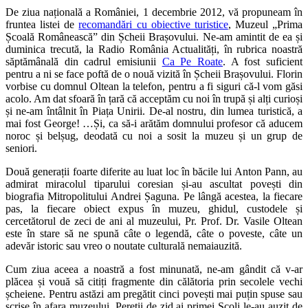
De ziua națională a României, 1 decembrie 2012, vă propuneam în
fruntea listei de
recomandări cu obiective turistice
, Muzeul „Prima
Școală Românească” din Șcheii Brașovului. Ne-am amintit de ea și
duminica trecută, la Radio România Actualități, în rubrica noastră
săptămânală din cadrul emisiunii
Ca Pe Roate
. A fost suficient
pentru a ni se face poftă de o nouă vizită în Șcheii Brașovului. Florin
vorbise cu domnul Oltean la telefon, pentru a fi siguri că-l vom găsi
acolo. Am dat sfoară în țară că acceptăm cu noi în trupă și alți curioși
și ne-am întâlnit în Piața Unirii. De-al nostru, din lumea turistică, a
mai fost George! …Și, ca să-i arătăm domnului profesor că aducem
noroc și belșug, deodată cu noi a sosit la muzeu și un grup de
seniori.
Două generații foarte diferite au luat loc în băcile lui Anton Pann, au
admirat miracolul tiparului coresian și-au ascultat povești din
biografia Mitropolitului Andrei Șaguna. Pe lângă acestea, la fiecare
pas, la fiecare obiect expus în muzeu, ghidul, custodele și
cercetătorul de zeci de ani al muzeului, Pr. Prof. Dr. Vasile Oltean
este în stare să ne spună câte o legendă, câte o poveste, câte un
adevăr istoric sau vreo o noutate culturală nemaiauzită.
Cum ziua aceea a noastră a fost minunată, ne-am gândit că v-ar
plăcea și vouă să citiți fragmente din călătoria prin secolele vechi
șcheiene. Pentru astăzi am pregătit cinci povești mai puțin spuse sau
scrise în afara muzeului. Pereții de zid ai primei Școli le-au auzit de