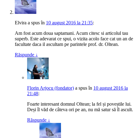
Elvira
a spus
în
10 august 2016 la 21:35
:
Am fost acum doua saptamani. Acum citesc si articolul tau
superb. Este adevarat ce spui, o vizita acolo face cat un an de
facultate daca il ascultam pe parintele prof. dr. Oltean.
Răspunde
↓
Florin Arjocu (fondator)
a spus
în
10 august 2016 la
21:48
:
Foarte interesant domnul Oltean; la fel și poveștile lui.
Deși îl văd de câteva ori pe an, nu mă satur să îl ascult.
Răspunde
↓