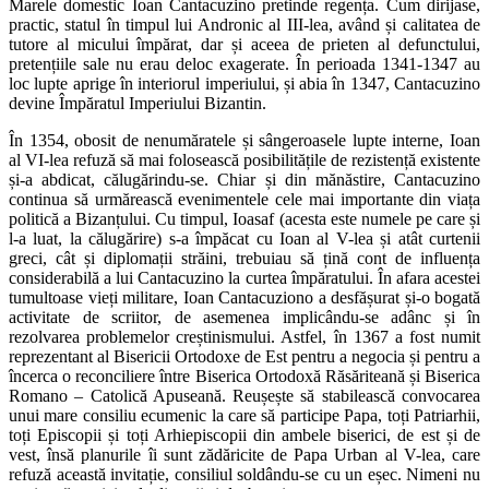
Marele domestic Ioan Cantacuzino pretinde regența. Cum dirijase,
practic, statul în timpul lui Andronic al III-lea, având și calitatea de
tutore al micului împărat, dar și aceea de prieten al defunctului,
pretențiile sale nu erau deloc exagerate. În perioada 1341-1347 au
loc lupte aprige în interiorul imperiului, și abia în 1347, Cantacuzino
devine Împăratul Imperiului Bizantin.
În 1354, obosit de nenumăratele și sângeroasele lupte interne, Ioan
al VI-lea refuză să mai folosească posibilitățile de rezistență existente
și-a abdicat, călugărindu-se. Chiar și din mănăstire, Cantacuzino
continua să urmărească evenimentele cele mai importante din viața
politică a Bizanțului. Cu timpul, Ioasaf (acesta este numele pe care și
l-a luat, la călugărire) s-a împăcat cu Ioan al V-lea și atât curtenii
greci, cât și diplomații străini, trebuiau să țină cont de influența
considerabilă a lui Cantacuzino la curtea împăratului. În afara acestei
tumultoase vieți militare, Ioan Cantacuziono a desfășurat și-o bogată
activitate de scriitor, de asemenea implicându-se adânc și în
rezolvarea problemelor creștinismului. Astfel, în 1367 a fost numit
reprezentant al Bisericii Ortodoxe de Est pentru a negocia și pentru a
încerca o reconciliere între Biserica Ortodoxă Răsăriteană și Biserica
Romano – Catolică Apuseană. Reușește să stabilească convocarea
unui mare consiliu ecumenic la care să participe Papa, toți Patriarhii,
toți Episcopii și toți Arhiepiscopii din ambele biserici, de est și de
vest, însă planurile îi sunt zădăricite de Papa Urban al V-lea, care
refuză această invitație, consiliul soldându-se cu un eșec. Nimeni nu