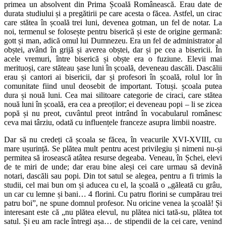
primea un absolvent din Prima Școală Românească. Erau date de
durata studiului și a pregătirii pe care acesta o făcea. Astfel, un cirac
care stătea în școală trei luni, devenea gotman, un fel de notar. La
noi, termenul se folosește pentru biserică și este de origine germană:
gott și man, adică omul lui Dumnezeu. Era un fel de administrator al
obștei, având în grijă și averea obștei, dar și pe cea a bisericii. În
acele vremuri, între biserică și obște era o fuziune. Elevii mai
merituoși, care stăteau șase luni în școală, deveneau dascăli. Dascălii
erau și cantori ai bisericii, dar și profesori în școală, rolul lor în
comunitate fiind unul deosebit de important. Totuși. școala putea
dura și nouă luni. Cea mai silitoare categorie de ciraci, care stătea
nouă luni în școală, era cea a preoților; ei deveneau popi – li se zicea
popă și nu preot, cuvântul preot intrând în vocabularul românesc
ceva mai târziu, odată cu influențele franceze asupra limbii noastre.
Dar să nu credeți că școala se făcea, în veacurile XVI-XVIII, cu
mare ușurință. Se plătea mult pentru acest privilegiu și nimeni nu-și
permitea să irosească atâtea resurse degeaba. Veneau, în Șchei, elevi
de te miri de unde; dar erau bine aleși cei care urmau să devină
notari, dascăli sau popi. Din tot satul se alegea, pentru a fi trimis la
studii, cel mai bun om și aducea cu el, la școală o „găleată cu grâu,
un car cu lemne și bani… 4 florini. Cu patru florini se cumpărau trei
patru boi”, ne spune domnul profesor. Nu oricine venea la școală! Și
interesant este că „nu plătea elevul, nu plătea nici tată-su, plătea tot
satul. Și eu am racle întregi așa… de stipendii de la cei care, venind