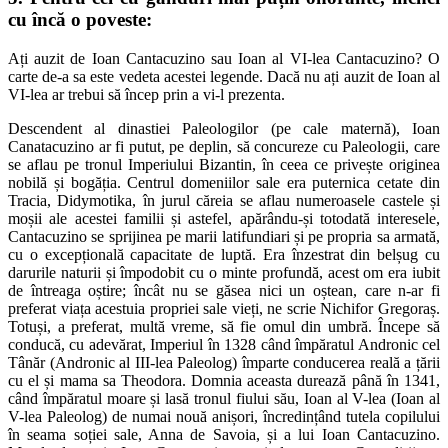
cu încă o poveste:
Ați auzit de Ioan Cantacuzino sau Ioan al VI-lea Cantacuzino? O
carte de-a sa este vedeta acestei legende. Dacă nu ați auzit de Ioan al
VI-lea ar trebui să încep prin a vi-l prezenta.
Descendent al dinastiei Paleologilor (pe cale maternă), Ioan
Canatacuzino ar fi putut, pe deplin, să concureze cu Paleologii, care
se aflau pe tronul Imperiului Bizantin, în ceea ce privește originea
nobilă și bogăția. Centrul domeniilor sale era puternica cetate din
Tracia, Didymotika, în jurul căreia se aflau numeroasele castele și
moșii ale acestei familii și astefel, apărându-și totodată interesele,
Cantacuzino se sprijinea pe marii latifundiari și pe propria sa armată,
cu o excepțională capacitate de luptă. Era înzestrat din belșug cu
darurile naturii și împodobit cu o minte profundă, acest om era iubit
de întreaga oștire; încât nu se găsea nici un oștean, care n-ar fi
preferat viața acestuia propriei sale vieți, ne scrie Nichifor Gregoraș.
Totuși, a preferat, multă vreme, să fie omul din umbră. Începe să
conducă, cu adevărat, Imperiul în 1328 când împăratul Andronic cel
Tânăr (Andronic al III-lea Paleolog) împarte conducerea reală a țării
cu el și mama sa Theodora. Domnia aceasta durează până în 1341,
când împăratul moare și lasă tronul fiului său, Ioan al V-lea (Ioan al
V-lea Paleolog) de numai nouă anișori, încredințând tutela copilului
în seama soției sale, Anna de Savoia, și a lui Ioan Cantacuzino.