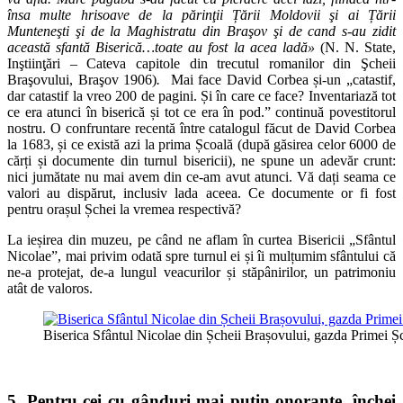
însa multe hrisoave de la părinţii Țării Moldovii şi ai Țării
Munteneşti şi de la Maghistratu din Braşov şi de cand s-au zidit
această sfantă Biserică…toate au fost la acea ladă»
(N. N. State,
Inştiinţări – Cateva capitole din trecutul romanilor din Şcheii
Braşovului, Braşov 1906)
.
Mai face David Corbea și-un „catastif,
dar catastif la vreo 200 de pagini. Și în care ce face? Inventariază tot
ce era atunci în biserică și tot ce era în pod.” continuă povestitorul
nostru. O confruntare recentă între catalogul făcut de David Corbea
la 1683, și ce există azi la prima Școală (după găsirea celor 6000 de
cărți și documente din turnul bisericii), ne spune un adevăr crunt:
nici jumătate nu mai avem din ce-am avut atunci. Vă dați seama ce
valori au dispărut, inclusiv lada aceea. Ce documente or fi fost
pentru orașul Șchei la vremea respectivă?
La ieșirea din muzeu, pe când ne aflam în curtea Bisericii „Sfântul
Nicolae”, mai privim odată spre turnul ei și îi mulțumim sfântului că
ne-a protejat, de-a lungul veacurilor și stăpânirilor, un patrimoniu
atât de valoros.
Biserica Sfântul Nicolae din Șcheii Brașovului, gazda Primei Ș
5. Pentru cei cu gânduri mai puțin onorante, închei