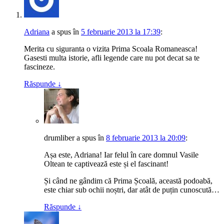
Adriana
a spus
în
5 februarie 2013 la 17:39
:
Merita cu siguranta o vizita Prima Scoala Romaneasca!
Gasesti multa istorie, afli legende care nu pot decat sa te
fascineze.
Răspunde
↓
drumliber
a spus
în
8 februarie 2013 la 20:09
:
Așa este, Adriana! Iar felul în care domnul Vasile
Oltean te captivează este și el fascinant!
Și când ne gândim că Prima Școală, această podoabă,
este chiar sub ochii noștri, dar atât de puțin cunoscută…
Răspunde
↓