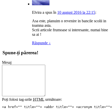
Elvira
a spus
în
10 august 2016 la 22:15
:
Asa este, planuim o revenire in bancile scolii in
toamna asta.
Scrii articole frumoase si interesante, numai bine
sa ai !
Răspunde
↓
Spune-ți părerea!
Mesaj
Poți folosi tag-urile
HTML
următoare:
<a href="" title=""> <abbr title=""> <acronym title="">