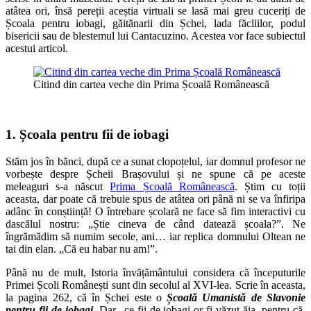
atâtea ori, însă pereții aceștia virtuali se lasă mai greu cuceriți de
Școala pentru iobagi, găitănarii din Șchei, lada făcliilor, podul
bisericii sau de blestemul lui Cantacuzino. Acestea vor face subiectul
acestui articol.
Citind din cartea veche din Prima Școală Românească
1. Școala pentru fii de iobagi
Stăm jos în bănci, după ce a sunat clopoțelul, iar domnul profesor ne
vorbește despre Șcheii Brașovului și ne spune că pe aceste
meleaguri s-a născut
Prima Școală Românească
. Știm cu toții
aceasta, dar poate că trebuie spus de atâtea ori până ni se va înfiripa
adânc în conștiință! O întrebare școlară ne face să fim interactivi cu
dascălul nostru: „Știe cineva de când datează școala?”. Ne
îngrămădim să numim secole, ani… iar replica domnului Oltean ne
tai din elan. „Că eu habar nu am!”.
Până nu de mult, Istoria învățământului considera că începuturile
Primei Școli Românești sunt din secolul al XVI-lea. Scrie în aceasta,
la pagina 262, că în Șchei este o
Școală Umanistă de Slavonie
pentru fii de iobagi
. Dar „ce fii de iobagi or fi văzut ăia, pentru că,