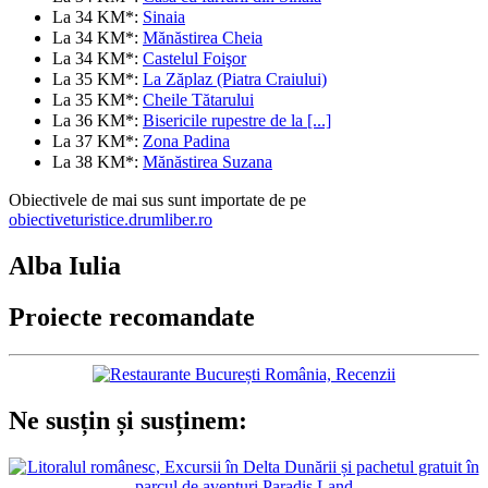
La 34 KM*:
Sinaia
La 34 KM*:
Mănăstirea Cheia
La 34 KM*:
Castelul Foişor
La 35 KM*:
La Zăplaz (Piatra Craiului)
La 35 KM*:
Cheile Tătarului
La 36 KM*:
Bisericile rupestre de la [...]
La 37 KM*:
Zona Padina
La 38 KM*:
Mănăstirea Suzana
Obiectivele de mai sus sunt importate de pe
obiectiveturistice.drumliber.ro
Alba Iulia
Proiecte recomandate
Ne susțin și susținem: