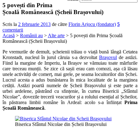
5 povești din Prima
Școală Românească (Șcheii Brașovului)
Scris la
2 februarie 2013
de către
Florin Arjocu (fondator)
5
comentarii
Acasă
>
Românii au
>
Alte arte
> 5 povești din Prima Școală
Românească (Șcheii Brașovului)
Pe vremurile de demult, șcheienii trăiau o viață bună lângă Cetatea
Kronstadt, nucleul în jurul căruia s-a dezvoltat
Brașovul
de astăzi.
Fiind la margine de Imperiu, la Brașov se vămuiau toate mărfurile
care treceau munții. Se zice că sașii erau cam comozi, așa că lăsau
unele activități de comerț, mai grele, pe seama locuitorilor din Șchei.
Lucrul acesta a adus bunăstarea în mica localitate de la marginea
cetății. Astăzi poartă numele de Șcheii Brașovului și este parte a
urbei ardelene, păstrând cu sfințenie, în curtea Bisericii „Sfântul
Nicolae”, dovezile trecerii veacurilor și a rolului esențial al Șcheilor,
în păstrarea limbii române în Ardeal: acolo s-a înființat
Prima
Școală Românească
.
Biserica Sfântul Nicolae din Șcheii Brașovului