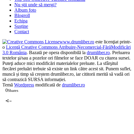
Top 300 Obiective Turistice România
Nu știi unde să mergi?
Album foto
Blogroll
Echipa
Susține
Contact
www.drumliber.ro
este licenţiat printr-
o
Licenţă Creative Commons Atribuire-Necomercial-FărăModificări
3.0 România
. Bazată pe opera disponibilă la
drumliber.ro
. Preluarea
textelor şi/sau a pozelor ori filmelor se face DOAR cu citarea sursei.
Puteţi aduce mici modificări materialelor preluate. La sfârşitul
fiecărei preluări trebuie să existe un link către acest sit. Punem suflet,
muncă și timp să creștem drumliber.ro, iar cititorii merită să vadă ori
să contrazică SURSA informației.
Temă
Wordpress
modificată de
drumliber.ro
0
Shares
0