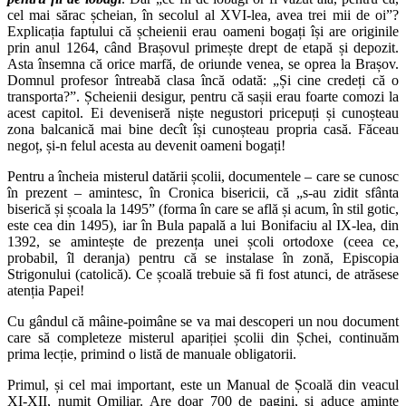
cel mai sărac șcheian, în secolul al XVI-lea, avea trei mii de oi”?
Explicația faptului că șcheienii erau oameni bogați își are originile
prin anul 1264, când Brașovul primește drept de etapă și depozit.
Asta însemna că orice marfă, de oriunde venea, se oprea la Brașov.
Domnul profesor întreabă clasa încă odată: „Și cine credeți că o
transporta?”. Șcheienii desigur, pentru că sașii erau foarte comozi la
acest capitol. Ei deveniseră niște negustori pricepuți și cunoșteau
zona balcanică mai bine decît își cunoșteau propria casă. Făceau
negoț, și-n felul acesta au devenit oameni bogați!
Pentru a încheia misterul datării școlii, documentele – care se cunosc
în prezent – amintesc, în Cronica bisericii, că „s-au zidit sfânta
biserică și școala la 1495” (forma în care se află și acum, în stil gotic,
este cea din 1495), iar în Bula papală a lui Bonifaciu al IX-lea, din
1392, se amintește de prezența unei școli ortodoxe (ceea ce,
probabil, îl deranja) pentru că se instalase în zonă, Episcopia
Strigonului (catolică). Ce școală trebuie să fi fost atunci, de atrăsese
atenția Papei!
Cu gândul că mâine-poimâne se va mai descoperi un nou document
care să completeze misterul apariției școlii din Șchei, continuăm
prima lecție, primind o listă de manuale obligatorii.
Primul, și cel mai important, este un Manual de Școală din veacul
XI-XII, numit Omiliar. Are doar 700 de pagini, și aduce aminte