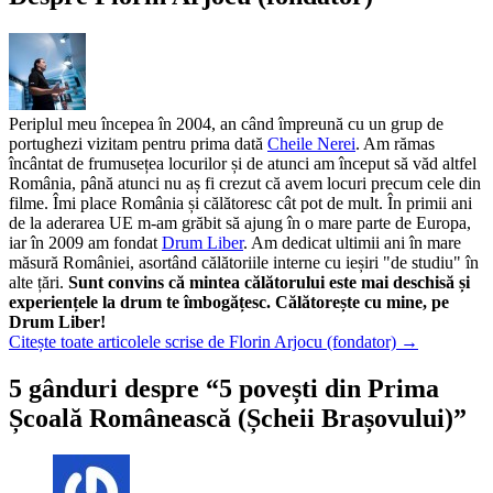
Periplul meu începea în 2004, an când împreună cu un grup de
portughezi vizitam pentru prima dată
Cheile Nerei
. Am rămas
încântat de frumusețea locurilor și de atunci am început să văd altfel
România, până atunci nu aș fi crezut că avem locuri precum cele din
filme. Îmi place România și călătoresc cât pot de mult. În primii ani
de la aderarea UE m-am grăbit să ajung în o mare parte de Europa,
iar în 2009 am fondat
Drum Liber
. Am dedicat ultimii ani în mare
măsură României, asortând călătoriile interne cu ieșiri "de studiu" în
alte țări.
Sunt convins că mintea călătorului este mai deschisă și
experiențele la drum te îmbogățesc. Călătorește cu mine, pe
Drum Liber!
Citește toate articolele scrise de Florin Arjocu (fondator)
→
5 gânduri despre “
5 povești din Prima
Școală Românească (Șcheii Brașovului)
”