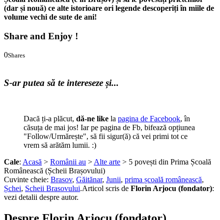
(dar și nouă) ce alte istorioare ori legende descoperiți în miile de
volume vechi de sute de ani!
Share and Enjoy !
0
Shares
0
0
S-ar putea să te intereseze și...
Dacă ți-a plăcut,
dă-ne like
la
pagina de Facebook
, în
căsuța de mai jos! Iar pe pagina de Fb, bifează opțiunea
"Follow/Urmărește", să fii sigur(ă) că vei primi tot ce
vrem să arătăm lumii. :)
Cale
:
Acasă
>
Românii au
>
Alte arte
> 5 povești din Prima Școală
Românească (Șcheii Brașovului)
Cuvinte cheie:
Brasov
,
Găitănar
,
Junii
,
prima școală românească
,
Șchei
,
Scheii Brasovului
.
Articol scris de
Florin Arjocu (fondator)
:
vezi detalii despre autor.
Despre Florin Arjocu (fondator)