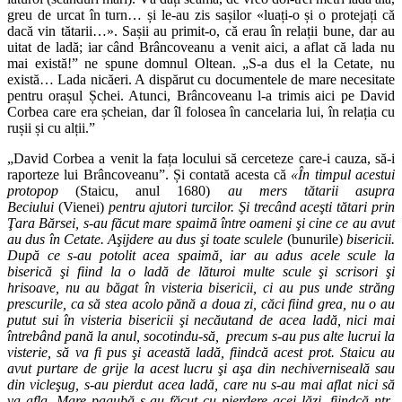
greu de urcat în turn… și le-au zis sașilor «luați-o și o protejați că
dacă vin tătarii…». Sașii au primit-o, că erau în relații bune, dar au
uitat de ladă; iar când Brâncoveanu a venit aici, a aflat că lada nu
mai există!” ne spune domnul Oltean. „S-a dus el la Cetate, nu
există… Lada nicăeri. A dispărut cu documentele de mare necesitate
pentru orașul Șchei. Atunci, Brâncoveanu l-a trimis aici pe David
Corbea care era șcheian, dar îl folosea în cancelaria lui, în relația cu
rușii și cu alții.”
„David Corbea a venit la fața locului să cerceteze care-i cauza, să-i
raporteze lui Brâncoveanu”. Și contată acesta că
«În timpul acestui
protopop
(Staicu, anul 1680)
au mers tătarii asupra
Beciului
(Vienei)
pentru ajutori turcilor. Şi trecând aceşti tătari prin
Ţara Bărsei, s-au făcut mare spaimă între oameni şi cine ce au avut
au dus în Cetate.
Aşijdere au dus şi toate sculele
(bunurile)
bisericii.
După ce s-au potolit acea spaimă, iar au adus acele scule la
biserică şi fiind la o ladă de lăturoi multe scule şi scrisori şi
hrisoave, nu au băgat în visteria bisericii, ci au pus unde străng
prescurile, ca să stea acolo pănă a doua zi, căci fiind grea, nu o au
putut sui în visteria bisericii şi necăutand de acea ladă, nici mai
întrebând pană la anul, socotindu-să, precum s-au pus alte lucrui la
visterie, să va fi pus şi această ladă, fiindcă acest prot.
Staicu au
avut purtare de grije la acest lucru şi aşa din nechiverniseală sau
din vicleşug, s-au pierdut acea ladă, care nu s-au mai aflat nici să
va afla. Mare pagubă s-au făcut cu pierdere acei lăzi, fiindcă ntr-