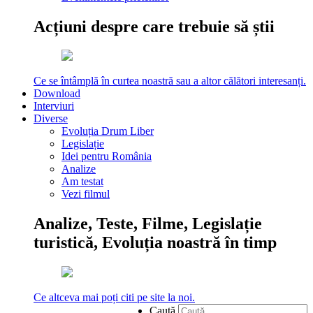
Acțiuni despre care trebuie să știi
Ce se întâmplă în curtea noastră sau a altor călători interesanți.
Download
Interviuri
Diverse
Evoluția Drum Liber
Legislație
Idei pentru România
Analize
Am testat
Vezi filmul
Analize, Teste, Filme, Legislație
turistică, Evoluția noastră în timp
Ce altceva mai poți citi pe site la noi.
Caută