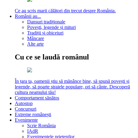
Ce au scris marii călători din trecut despre România.
Românii au...
Dansuri tradiționale
Povești, legende și mituri
Tradiții și obiceiuri
Mâncare
Alte arte
Cu ce se laudă românul
În țara ta, oamenii știu să mănânce bine, să spună povești și
legende, să poarte straiele populare, ori să cânte. Descoperă
cultura neamului tău!
Comportament sănătos
Autostop
Concursuri
Extreme românești
Evenimente
Scrie România
IAdR
Evenimentele prietenilor