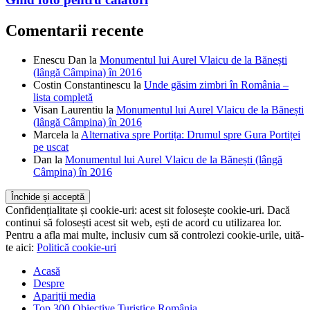
Ghid foto pentru călători
Comentarii recente
Enescu Dan
la
Monumentul lui Aurel Vlaicu de la Bănești
(lângă Câmpina) în 2016
Costin Constantinescu
la
Unde găsim zimbri în România –
lista completă
Visan Laurentiu
la
Monumentul lui Aurel Vlaicu de la Bănești
(lângă Câmpina) în 2016
Marcela
la
Alternativa spre Portița: Drumul spre Gura Portiței
pe uscat
Dan
la
Monumentul lui Aurel Vlaicu de la Bănești (lângă
Câmpina) în 2016
Confidențialitate și cookie-uri: acest sit folosește cookie-uri. Dacă
continui să folosești acest sit web, ești de acord cu utilizarea lor.
Pentru a afla mai multe, inclusiv cum să controlezi cookie-urile, uită-
te aici:
Politică cookie-uri
Acasă
Despre
Apariții media