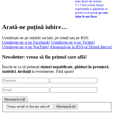
individualitatea sunt cele mai
mari atuuri ale noastre.
1.1.1 Noi scriem despre
experiențele și gândurile cu
privire la excursiile
pe care
chiar le-am făcut
...
Arată-ne puțină iubire…
Urmărește-ne pe rețelele sociale, pe email sau pe RSS:
Urmărește-ne și pe Facebook!
Urmărește-ne și pe Twitter!
Urmărește-ne și pe YouTube!
Abonează-ne la RSS-ul DrumLiber.ro!
Newsletter: vreau să fiu primul care află!
Înscrie-te ca să primești
sfaturi nepublicate
,
ghiduri în premieră
,
statistici
,
invitații
la evenimente. Fără spam!