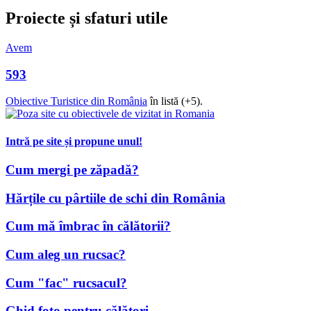
Proiecte și sfaturi utile
Avem
593
Obiective Turistice din România
în listă (+5).
Intră pe site și propune unul!
Cum mergi pe zăpadă?
Hărțile cu pârtiile de schi din România
Cum mă îmbrac în călătorii?
Cum aleg un rucsac?
Cum "fac" rucsacul?