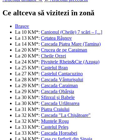
Ce altceva să vizitezi în zonă
Braşov
La 10 KM*:
Canionul (Cheile) 7 scări – [...]
La 13 KM*:
Cetatea Râşnov
La 14 KM*:
Cascada Piatra Mare (Tamina)
La 20 KM*:
Crucea de pe Caraiman
La 20 KM*:
Cheile Orzei
La 24 KM*:
Pivniţele Rhein&Cie (Azuga)
La 25 KM*:
Castelul Bran
La 27 KM*:
Castelul Cantacuzino
La 28 KM*:
Cascada Vânturişului
La 29 KM*:
Cascada Caraiman
La 29 KM*:
Cascada Obârşia
La 30 KM*:
Sfinxul şi Babele
La 30 KM*:
Cascada Urlătoarea
La 31 KM*:
Piatra Craiului
La 32 KM*:
Cascada "La Chişătoare"
La 32 KM*:
Muntele Roşu
La 33 KM*:
Castelul Peleş
La 33 KM*:
Cascada Horoabei
La 34 KM*:
Casa cu farfurii din Sinaia