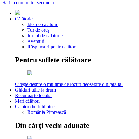
Sari la conținutul secundar
Călătorie
Idei de călătorie
Tur de oraș
Jurnal de călătorie
Aventuri
Răspunsuri pentru cititori
Pentru suflete călătoare
Citește despre o mulțime de locuri deosebite din țara ta.
Ghiduri utile la drum
Recunoaște locația
Mari călători
Călător din bibliotecă
România Pitorească
Din cărți vechi adunate