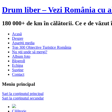
Drum liber – Vezi România cu al
180 000+ de km în călătorii. Ce e de văzut
Acasă
Despre
Apariții media
Top 300 Obiective Turistice România
Nu știi unde să mergi?
Album foto
Blogroll
Echipa
Susține
Contact
Meniu principal
Sari la conținutul principal
Sari la conținutul secundar
Călătorie