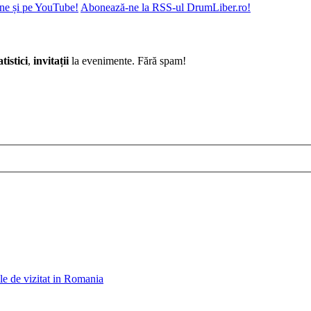
ne și pe YouTube!
Abonează-ne la RSS-ul DrumLiber.ro!
atistici
,
invitații
la evenimente. Fără spam!