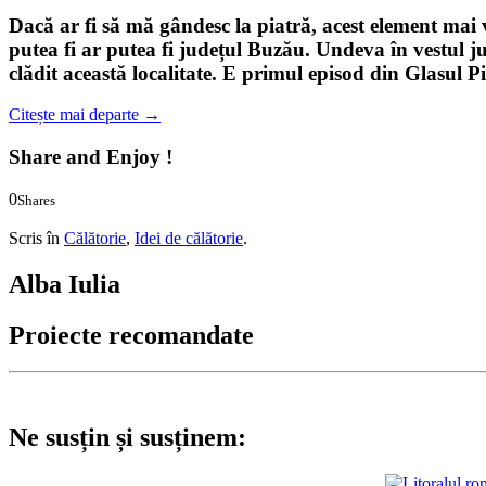
Dacă ar fi să mă gândesc la piatră, acest element mai 
putea fi ar putea fi județul Buzău. Undeva în vestul j
clădit această localitate. E primul episod din
Glasul Pi
Citește mai departe
→
Share and Enjoy !
0
Shares
0
0
Scris în
Călătorie
,
Idei de călătorie
.
Alba Iulia
Proiecte recomandate
Ne susțin și susținem: