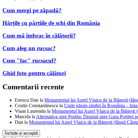
Cum mergi pe zăpadă?
Hărțile cu pârtiile de schi din România
Cum mă îmbrac în călătorii?
Cum aleg un rucsac?
Cum "fac" rucsacul?
Ghid foto pentru călători
Comentarii recente
Enescu Dan
la
Monumentul lui Aurel Vlaicu de la Bănești (lâ
Costin Constantinescu
la
Unde găsim zimbri în România – lista
Visan Laurentiu
la
Monumentul lui Aurel Vlaicu de la Bănești 
Marcela
la
Alternativa spre Portița: Drumul spre Gura Portiței p
Dan
la
Monumentul lui Aurel Vlaicu de la Bănești (lângă Câmp