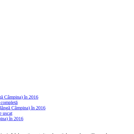
ngă Câmpina) în 2016
 completă
(lângă Câmpina) în 2016
e uscat
ina) în 2016