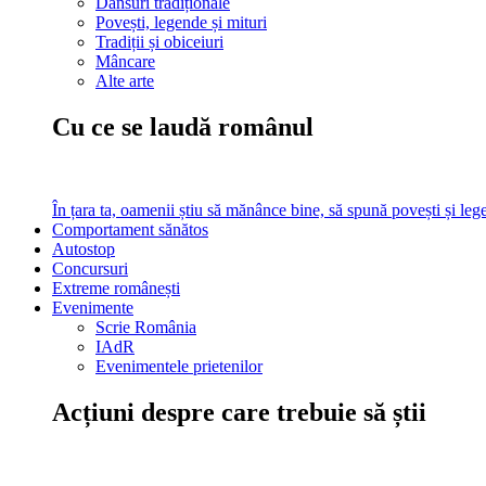
Dansuri tradiționale
Povești, legende și mituri
Tradiții și obiceiuri
Mâncare
Alte arte
Cu ce se laudă românul
În țara ta, oamenii știu să mănânce bine, să spună povești și leg
Comportament sănătos
Autostop
Concursuri
Extreme românești
Evenimente
Scrie România
IAdR
Evenimentele prietenilor
Acțiuni despre care trebuie să știi