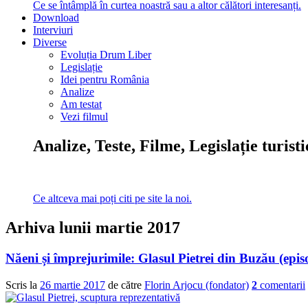
Ce se întâmplă în curtea noastră sau a altor călători interesanți.
Download
Interviuri
Diverse
Evoluția Drum Liber
Legislație
Idei pentru România
Analize
Am testat
Vezi filmul
Analize, Teste, Filme, Legislație turist
Ce altceva mai poți citi pe site la noi.
Arhiva lunii
martie 2017
Năeni și împrejurimile: Glasul Pietrei din Buzău (epis
Scris la
26 martie 2017
de către
Florin Arjocu (fondator)
2
comentarii