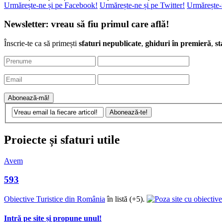
Urmărește-ne și pe Facebook!
Urmărește-ne și pe Twitter!
Urmărește-
Newsletter: vreau să fiu primul care află!
Înscrie-te ca să primești
sfaturi nepublicate
,
ghiduri în premieră
,
st
Proiecte și sfaturi utile
Avem
593
Obiective Turistice din România
în listă (+5).
Intră pe site și propune unul!