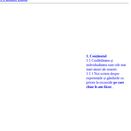
1. Conținutul
1.1 Credibilitatea și
individualitatea sunt cele mai
mari atuuri ale noastre.
1.1.1 Noi scriem despre
experiențele și gândurile cu
privire la excursiile
pe care
chiar le-am făcut
...