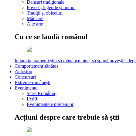
Dansuri tradiționale
Povești, legende și mituri
Tradiții și obiceiuri
Mâncare
Alte arte
Cu ce se laudă românul
În țara ta, oamenii știu să mănânce bine, să spună povești și leg
Comportament sănătos
Autostop
Concursuri
Extreme românești
Evenimente
Scrie România
IAdR
Evenimentele prietenilor
Acțiuni despre care trebuie să știi