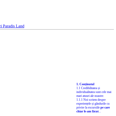
1. Conținutul
1.1 Credibilitatea și
individualitatea sunt cele mai
mari atuuri ale noastre.
1.1.1 Noi scriem despre
experiențele și gândurile cu
privire la excursiile
pe care
chiar le-am făcut
...