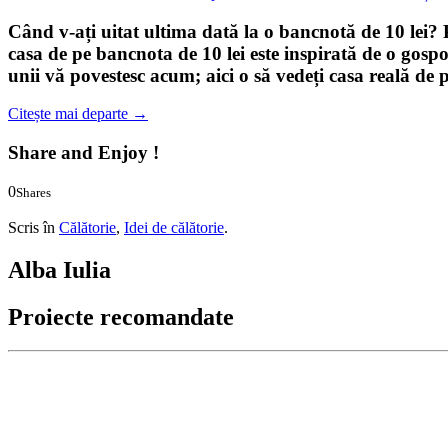
Când v-ați uitat ultima dată la o bancnotă de 10 lei?
casa de pe bancnota de 10 lei
este inspirată de o gospo
unii vă povestesc acum; aici o să vedeți casa reală de
Citește mai departe
→
Share and Enjoy !
0
Shares
0
0
Scris în
Călătorie
,
Idei de călătorie
.
Alba Iulia
Proiecte recomandate