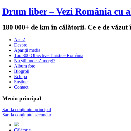
Drum liber – Vezi România cu al
180 000+ de km în călătorii. Ce e de văzut
Acasă
Despre
Apariții media
Top 300 Obiective Turistice România
Nu știi unde să mergi?
Album foto
Blogroll
Echipa
Susține
Contact
Meniu principal
Sari la conținutul principal
Sari la conținutul secundar
Călătorie