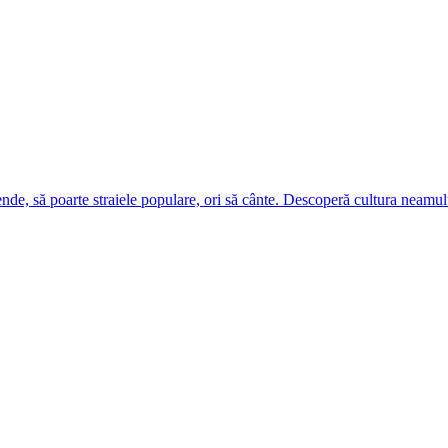
ende, să poarte straiele populare, ori să cânte. Descoperă cultura neamul