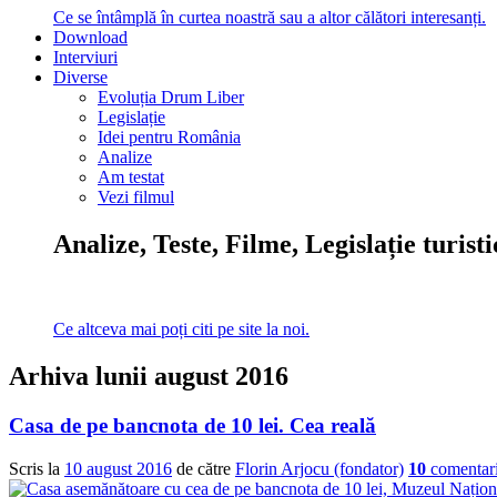
Ce se întâmplă în curtea noastră sau a altor călători interesanți.
Download
Interviuri
Diverse
Evoluția Drum Liber
Legislație
Idei pentru România
Analize
Am testat
Vezi filmul
Analize, Teste, Filme, Legislație turist
Ce altceva mai poți citi pe site la noi.
Arhiva lunii
august 2016
Casa de pe bancnota de 10 lei. Cea reală
Scris la
10 august 2016
de către
Florin Arjocu (fondator)
10
comentari