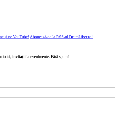
ne și pe YouTube!
Abonează-ne la RSS-ul DrumLiber.ro!
atistici
,
invitații
la evenimente. Fără spam!