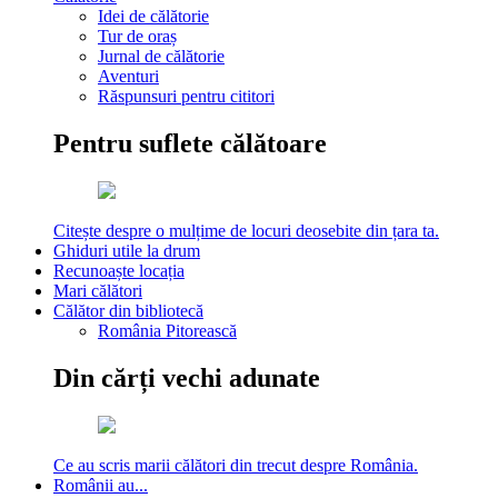
Idei de călătorie
Tur de oraș
Jurnal de călătorie
Aventuri
Răspunsuri pentru cititori
Pentru suflete călătoare
Citește despre o mulțime de locuri deosebite din țara ta.
Ghiduri utile la drum
Recunoaște locația
Mari călători
Călător din bibliotecă
România Pitorească
Din cărți vechi adunate
Ce au scris marii călători din trecut despre România.
Românii au...