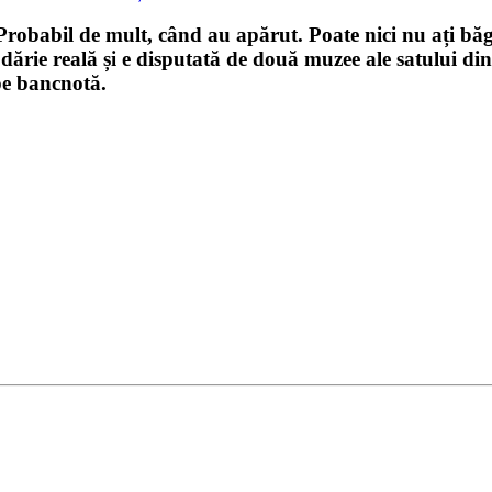
 Probabil de mult, când au apărut. Poate nici nu ați bă
dărie reală și e disputată de două muzee ale satului di
 pe bancnotă.