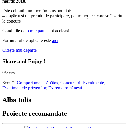
martie 2010
.
Este cel puțin un lucru în plus anunțat:
– a apărut și un premiu de participare, pentru toți cei care se înscriu
la concurs
Condițiile de
participare
sunt aceleași.
Formularul de aplicare este
aici
.
Citește mai departe
→
Share and Enjoy !
0
Shares
0
0
Scris în
Comportament sănătos
,
Concursuri
,
Evenimente
,
Evenimentele prietenilor
,
Extreme românești
.
Alba Iulia
Proiecte recomandate