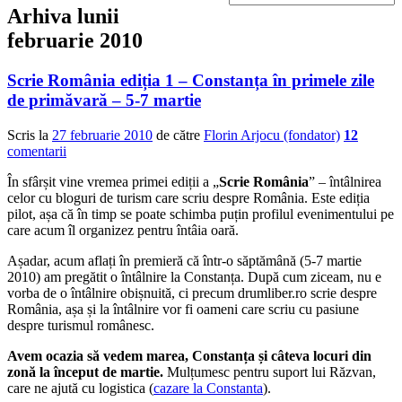
Arhiva lunii
februarie 2010
Scrie România ediția 1 – Constanța în primele zile
de primăvară – 5-7 martie
Scris la
27 februarie 2010
de către
Florin Arjocu (fondator)
12
comentarii
În sfârșit vine vremea primei ediții a „
Scrie România
” – întâlnirea
celor cu bloguri de turism care scriu despre România. Este ediția
pilot, așa că în timp se poate schimba puțin profilul evenimentului pe
care acum îl organizez pentru întâia oară.
Așadar, acum aflați în premieră că într-o săptămână (5-7 martie
2010) am pregătit o întâlnire la Constanța. După cum ziceam, nu e
vorba de o întâlnire obișnuită, ci precum drumliber.ro scrie despre
România, așa și la întâlnire vor fi oameni care scriu cu pasiune
despre turismul românesc.
Avem ocazia să vedem marea, Constanța și câteva locuri din
zonă la început de martie.
Mulțumesc pentru suport lui Răzvan,
care ne ajută cu logistica (
cazare la Constanta
).