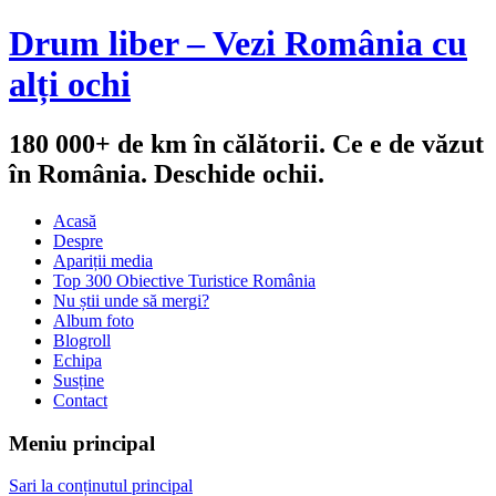
Drum liber – Vezi România cu
alți ochi
180 000+ de km în călătorii. Ce e de văzut
în România. Deschide ochii.
Acasă
Despre
Apariții media
Top 300 Obiective Turistice România
Nu știi unde să mergi?
Album foto
Blogroll
Echipa
Susține
Contact
Meniu principal
Sari la conținutul principal