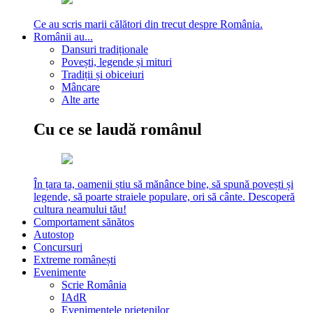
Ce au scris marii călători din trecut despre România.
Românii au...
Dansuri tradiționale
Povești, legende și mituri
Tradiții și obiceiuri
Mâncare
Alte arte
Cu ce se laudă românul
În țara ta, oamenii știu să mănânce bine, să spună povești și
legende, să poarte straiele populare, ori să cânte. Descoperă
cultura neamului tău!
Comportament sănătos
Autostop
Concursuri
Extreme românești
Evenimente
Scrie România
IAdR
Evenimentele prietenilor