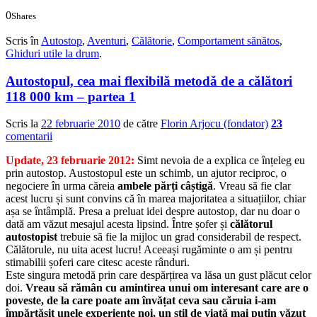
0
Shares
0
0
Scris în
Autostop
,
Aventuri
,
Călătorie
,
Comportament sănătos
,
Ghiduri utile la drum
.
Autostopul, cea mai flexibilă metodă de a călători
118 000 km – partea 1
Scris la
22 februarie 2010
de către
Florin Arjocu (fondator)
23
comentarii
Update, 23 februarie 2012:
Simt nevoia de a explica ce înțeleg eu
prin autostop. Austostopul este un schimb, un ajutor reciproc, o
negociere în urma căreia
ambele părți câștigă
. Vreau să fie clar
acest lucru și sunt convins că în marea majoritatea a situațiilor, chiar
așa se întâmplă. Presa a preluat idei despre autostop, dar nu doar o
dată am văzut mesajul acesta lipsind. Între șofer și
călătorul
autostopist
trebuie să fie la mijloc un grad considerabil de respect.
Călătorule, nu uita acest lucru! Aceeași rugăminte o am și pentru
stimabilii șoferi care citesc aceste rânduri.
Este singura metodă prin care despărțirea va lăsa un gust plăcut celor
doi.
Vreau să rămân cu amintirea unui om interesant care are o
poveste, de la care poate am învățat ceva sau căruia i-am
împărtășit unele experiențe noi, un stil de viață mai puțin văzut