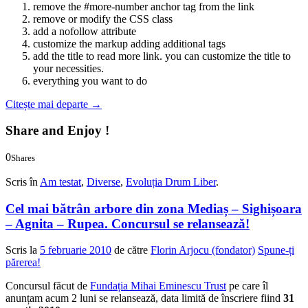
remove the #more-number anchor tag from the link
remove or modify the CSS class
add a nofollow attribute
customize the markup adding additional tags
add the title to read more link. you can customize the title to
your necessities.
everything you want to do
Citește mai departe
→
Share and Enjoy !
0
Shares
0
0
Scris în
Am testat
,
Diverse
,
Evoluția Drum Liber
.
Cel mai bătrân arbore din zona Mediaș – Sighișoara
– Agnita – Rupea. Concursul se relansează!
Scris la
5 februarie 2010
de către
Florin Arjocu (fondator)
Spune-ți
părerea!
Concursul făcut de
Fundația Mihai Eminescu Trust
pe care îl
anunțam acum 2 luni se relansează, data limită de înscriere fiind
31