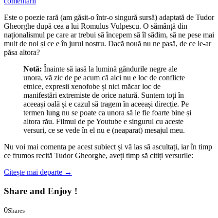
comentarii
Este o poezie rară (am găsit-o într-o singură sursă) adaptată de Tudor
Gheorghe după cea a lui Romulus Vulpescu. O sămânță din
naționalismul pe care ar trebui să începem să îl sădim, să ne pese mai
mult de noi și ce e în jurul nostru. Dacă nouă nu ne pasă, de ce le-ar
păsa altora?
Notă:
Înainte să iasă la lumină gândurile negre ale
unora, vă zic de pe acum că aici nu e loc de conflicte
etnice, expresii xenofobe și nici măcar loc de
manifestări extremiste de orice natură. Suntem toți în
aceeași oală și e cazul să tragem în aceeași direcție. Pe
termen lung nu se poate ca unora să le fie foarte bine și
altora rău. Filmul de pe Youtube e singurul cu aceste
versuri, ce se vede în el nu e (neaparat) mesajul meu.
Nu voi mai comenta pe acest subiect și vă las să ascultați, iar în timp
ce frumos recită Tudor Gheorghe, aveți timp să citiți versurile:
Citește mai departe
→
Share and Enjoy !
0
Shares