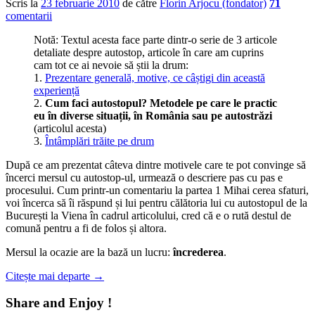
Scris la
23 februarie 2010
de către
Florin Arjocu (fondator)
71
comentarii
Notă: Textul acesta face parte dintr-o serie de 3 articole
detaliate despre autostop, articole în care am cuprins
cam tot ce ai nevoie să știi la drum:
1.
Prezentare generală, motive, ce câștigi din această
experiență
2.
Cum faci autostopul? Metodele pe care le practic
eu în diverse situații, în România sau pe autostrăzi
(articolul acesta)
3.
Întâmplări trăite pe drum
După ce am prezentat câteva dintre motivele care te pot convinge să
încerci mersul cu autostop-ul, urmează o descriere pas cu pas e
procesului. Cum printr-un comentariu la partea 1 Mihai cerea sfaturi,
voi încerca să îi răspund și lui pentru călătoria lui cu autostopul de la
București la Viena în cadrul articolului, cred că e o rută destul de
comună pentru a fi de folos și altora.
Mersul la ocazie are la bază un lucru:
încrederea
.
Citește mai departe
→
Share and Enjoy !