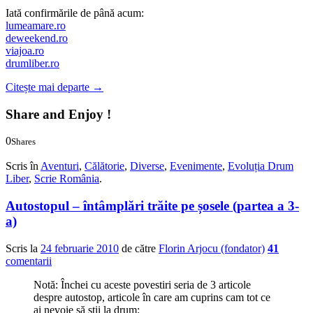
Iată confirmările de până acum:
lumeamare.ro
deweekend.ro
viajoa.ro
drumliber.ro
Citește mai departe
→
Share and Enjoy !
0
Shares
0
0
Scris în
Aventuri
,
Călătorie
,
Diverse
,
Evenimente
,
Evoluția Drum
Liber
,
Scrie România
.
Autostopul – întâmplări trăite pe șosele (partea a 3-
a)
Scris la
24 februarie 2010
de către
Florin Arjocu (fondator)
41
comentarii
Notă: Închei cu aceste povestiri seria de 3 articole
despre autostop, articole în care am cuprins cam tot ce
ai nevoie să știi la drum: