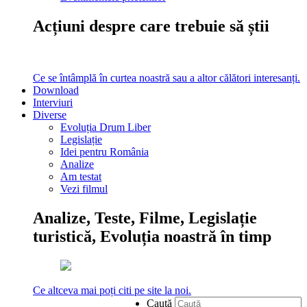
Acțiuni despre care trebuie să știi
Ce se întâmplă în curtea noastră sau a altor călători interesanți.
Download
Interviuri
Diverse
Evoluția Drum Liber
Legislație
Idei pentru România
Analize
Am testat
Vezi filmul
Analize, Teste, Filme, Legislație
turistică, Evoluția noastră în timp
Ce altceva mai poți citi pe site la noi.
Caută