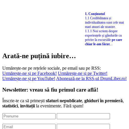
1. Conținutul
1.1 Credibilitatea și
individualitatea sunt cele mai
mari atuuri ale noastre.
1.1.1 Noi scriem despre
experiențele și gândurile cu
privire la excursiile
pe care
chiar le-am făcut
...
Arată-ne puțină iubire…
Urmărește-ne pe rețelele sociale, pe email sau pe RSS:
Urmărește-ne și pe Facebook!
Urmărește-ne și pe Twitter!
Urmărește-ne și pe YouTube!
Abonează-ne la RSS-ul DrumLiber.ro!
Newsletter: vreau să fiu primul care află!
Înscrie-te ca să primești
sfaturi nepublicate
,
ghiduri în premieră
,
statistici
,
invitații
la evenimente. Fără spam!