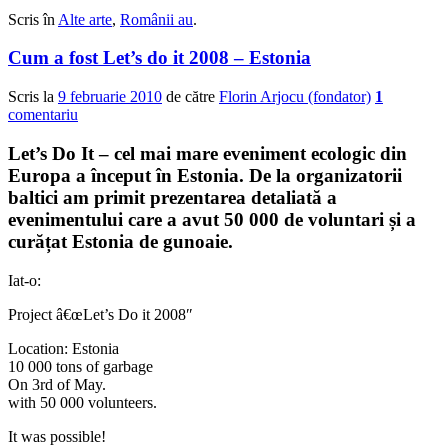
0
0
Scris în
Alte arte
,
Românii au
.
Cum a fost Let’s do it 2008 – Estonia
Scris la
9 februarie 2010
de către
Florin Arjocu (fondator)
1
comentariu
Let’s Do It – cel mai mare eveniment ecologic din
Europa a început în Estonia. De la organizatorii
baltici am primit prezentarea detaliată a
evenimentului care a avut 50 000 de voluntari și a
curățat Estonia de gunoaie.
Iat-o:
Project â€œLet’s Do it 2008″
Location: Estonia
10 000 tons of garbage
On 3rd of May.
with 50 000 volunteers.
It was possible!