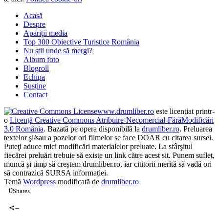
Acasă
Despre
Apariții media
Top 300 Obiective Turistice România
Nu știi unde să mergi?
Album foto
Blogroll
Echipa
Susține
Contact
www.drumliber.ro
este licenţiat printr-
o
Licenţă Creative Commons Atribuire-Necomercial-FărăModificări
3.0 România
. Bazată pe opera disponibilă la
drumliber.ro
. Preluarea
textelor şi/sau a pozelor ori filmelor se face DOAR cu citarea sursei.
Puteţi aduce mici modificări materialelor preluate. La sfârşitul
fiecărei preluări trebuie să existe un link către acest sit. Punem suflet,
muncă și timp să creștem drumliber.ro, iar cititorii merită să vadă ori
să contrazică SURSA informației.
Temă
Wordpress
modificată de
drumliber.ro
0
Shares
0