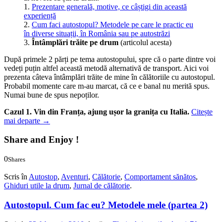
1.
Prezentare generală, motive, ce câștigi din această
experiență
2.
Cum faci autostopul? Metodele pe care le practic eu
în diverse situații, în România sau pe autostrăzi
3.
Întâmplări trăite pe drum
(articolul acesta)
După primele 2 părți pe tema autostopului, spre că o parte dintre voi
vedeți puțin altfel această metodă alternativă de transport. Aici voi
prezenta câteva întâmplări trăite de mine în călătoriile cu autostopul.
Probabil momente care m-au marcat, că ce e banal nu merită spus.
Numai bune de spus nepoților.
Cazul 1. Vin din Franța, ajung ușor la granița cu Italia.
Citește
mai departe
→
Share and Enjoy !
0
Shares
0
0
Scris în
Autostop
,
Aventuri
,
Călătorie
,
Comportament sănătos
,
Ghiduri utile la drum
,
Jurnal de călătorie
.
Autostopul. Cum fac eu? Metodele mele (partea 2)