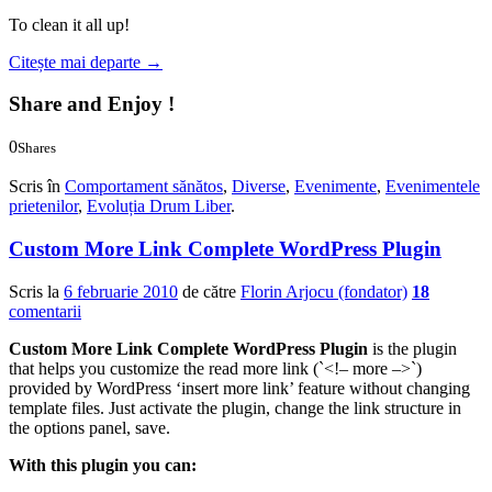
To clean it all up!
Citește mai departe
→
Share and Enjoy !
0
Shares
0
0
Scris în
Comportament sănătos
,
Diverse
,
Evenimente
,
Evenimentele
prietenilor
,
Evoluția Drum Liber
.
Custom More Link Complete WordPress Plugin
Scris la
6 februarie 2010
de către
Florin Arjocu (fondator)
18
comentarii
Custom More Link Complete WordPress Plugin
is the plugin
that helps you customize the read more link (`<!– more –>`)
provided by WordPress ‘insert more link’ feature without changing
template files. Just activate the plugin, change the link structure in
the options panel, save.
With this plugin you can: