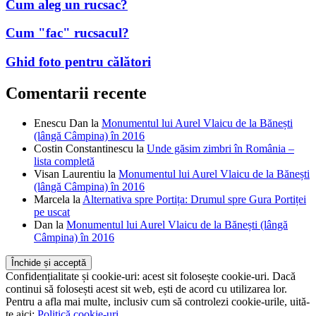
Cum aleg un rucsac?
Cum "fac" rucsacul?
Ghid foto pentru călători
Comentarii recente
Enescu Dan
la
Monumentul lui Aurel Vlaicu de la Bănești
(lângă Câmpina) în 2016
Costin Constantinescu
la
Unde găsim zimbri în România –
lista completă
Visan Laurentiu
la
Monumentul lui Aurel Vlaicu de la Bănești
(lângă Câmpina) în 2016
Marcela
la
Alternativa spre Portița: Drumul spre Gura Portiței
pe uscat
Dan
la
Monumentul lui Aurel Vlaicu de la Bănești (lângă
Câmpina) în 2016
Confidențialitate și cookie-uri: acest sit folosește cookie-uri. Dacă
continui să folosești acest sit web, ești de acord cu utilizarea lor.
Pentru a afla mai multe, inclusiv cum să controlezi cookie-urile, uită-
te aici:
Politică cookie-uri