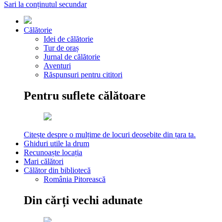
Sari la conținutul secundar
Călătorie
Idei de călătorie
Tur de oraș
Jurnal de călătorie
Aventuri
Răspunsuri pentru cititori
Pentru suflete călătoare
Citește despre o mulțime de locuri deosebite din țara ta.
Ghiduri utile la drum
Recunoaște locația
Mari călători
Călător din bibliotecă
România Pitorească
Din cărți vechi adunate