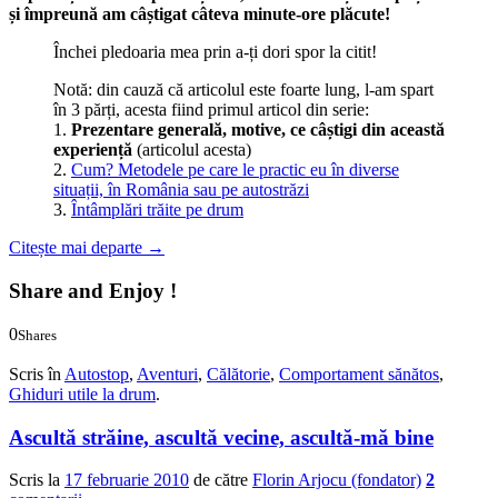
și împreună am câștigat câteva minute-ore plăcute!
Închei pledoaria mea prin a-ți dori spor la citit!
Notă: din cauză că articolul este foarte lung, l-am spart
în 3 părți, acesta fiind primul articol din serie:
1.
Prezentare generală, motive, ce câștigi din această
experiență
(articolul acesta)
2.
Cum? Metodele pe care le practic eu în diverse
situații, în România sau pe autostrăzi
3.
Întâmplări trăite pe drum
Citește mai departe
→
Share and Enjoy !
0
Shares
0
0
Scris în
Autostop
,
Aventuri
,
Călătorie
,
Comportament sănătos
,
Ghiduri utile la drum
.
Ascultă străine, ascultă vecine, ascultă-mă bine
Scris la
17 februarie 2010
de către
Florin Arjocu (fondator)
2